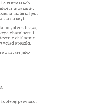
del o wymiarach
akości mieszanki
czemu materiał jest
 się na szyi.
kolorystyce brązu,
wego charakteru i
czenie delikatnie
 wygląd apaszki.
awdzi się jako:
u,
 kobiecej pewności