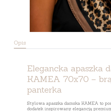
Opis
Elegancka apaszka 
KAMEA 70x70 – br
panterka
Stylowa apaszka damska KAMEA to p
dodatek inspirowany elegancją premium