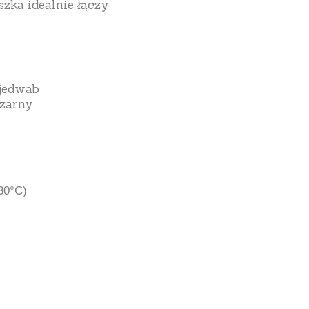
szka idealnie łączy
 jedwab
czarny
30°C)