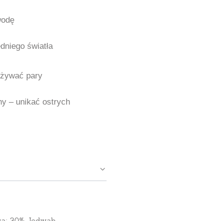
wodę
dniego światła
używać pary
y – unikać ostrych
a; 30% Jedwab