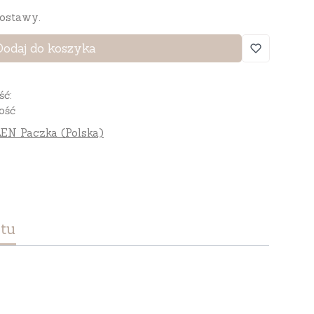
ostawy.
Dodaj do koszyka
ść:
ość
EN Paczka (Polska)
tu