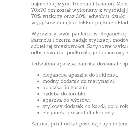
najmodniejszymi trendami fashion. Mo
70x70 cm został wykonany z wysokiej j
70% wiskozy oraz 30% jedwabiu, dzięki 
wyjątkowo miękki, lekki i pięknie układa
Wyrazisty wzór panterki w eleganckiej 
karmelu i czerni nadaje stylizacji modo
subtelnej zmysłowości. Satynowe wykoń
odbija światło, podkreślając luksusowy
Jedwabna apaszka damska doskonale spr
elegancka apaszka do sukienki,
modny dodatek do marynarki,
apaszka do koszuli,
ozdoba do torebki,
apaszka do włosów,
stylowy dodatek na każdą porę rok
elegancki prezent dla kobiety.
Animal print od lat pozostaje symbolem