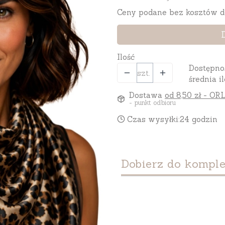
Ceny podane bez kosztów d
Ilość
Dostępno
szt.
średnia il
Dostawa
od 8,50 zł
- ORL
- punkt odbioru
Czas wysyłki:
24 godzin
Dobierz do komple