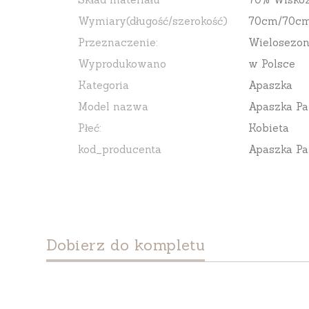
Wymiary(długość/szerokość)
70cm/70c
Przeznaczenie:
Wielosezo
Wyprodukowano
w Polsce
Kategoria
Apaszka
Model nazwa
Apaszka Pa
Płeć:
Kobieta
kod_producenta
Apaszka Pa
Dobierz do kompletu