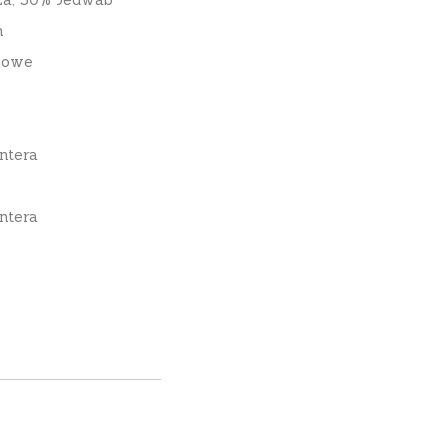
m
nowe
ntera
ntera