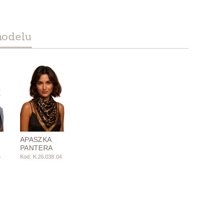
modelu
APASZKA
PANTERA
6
Kod: K.26.038.04