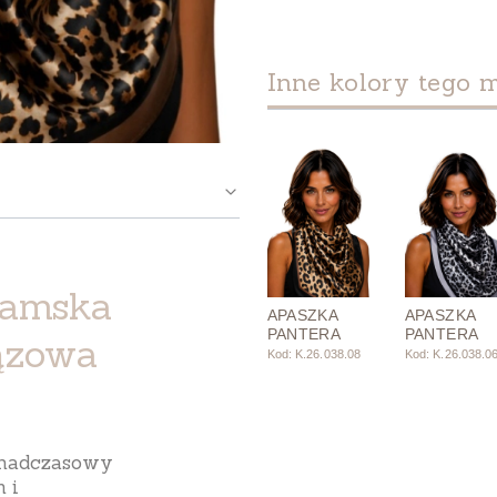
Inne kolory tego 
damska
APASZKA
APASZKA
PANTERA
PANTERA
ązowa
Kod: K.26.038.08
Kod: K.26.038.0
onadczasowy
 i