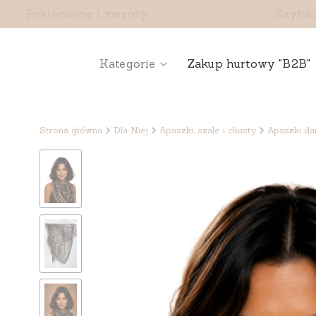
Reklamacje i zwroty
Szybki
Kategorie
Zakup hurtowy "B2B"
Strona główna
Dla Niej
Apaszki, szale i chusty
Apaszki da