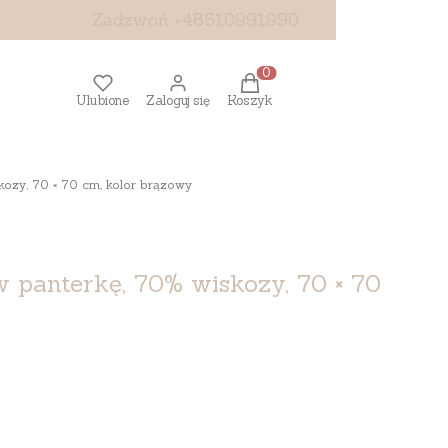
Zadzwoń +48510991990
Produkty w koszyku: 0. Z
Ulubione
Zaloguj się
Koszyk
ozy, 70 × 70 cm, kolor brązowy
 panterkę, 70% wiskozy, 70 × 70
y