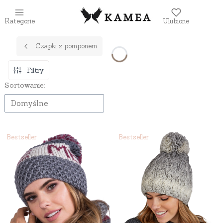
Kategorie
Ulubione
Czapki z pomponem
Filtry
Lista produktów
Sortowanie:
Domyślne
Bestseller
Bestseller