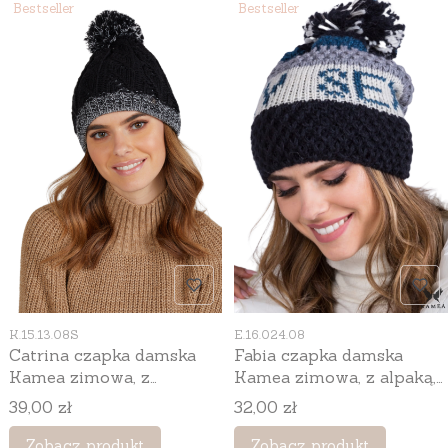
Bestseller
Bestseller
Kod produktu
Kod produktu
K.15.13.08S
E.16.024.08
Catrina czapka damska
Fabia czapka damska
Kamea zimowa, z
Kamea zimowa, z alpaką,
pomponem, 70% wełny,
moherem i wełną, rozmiar
Cena
Cena
39,00 zł
32,00 zł
rozmiar uniwersalny 54–
uniwersalny 54–60 cm,
60 cm, kolor czarny i
kolor czarny
Zobacz produkt
Zobacz produkt