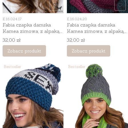
Kod produktu
Kod produktu
E.16.024.17
E.16.024.20
Fabia czapka damska
Fabia czapka damska
Kamea zimowa, z alpaką,
Kamea zimowa, z alpaką,
moherem i wełną, rozmiar
moherem i wełną, rozmiar
Cena
Cena
32,00 zł
32,00 zł
uniwersalny 54–60 cm,
uniwersalny 54–60 cm,
kolor niebieski
kolor fuksja
Zobacz produkt
Zobacz produkt
Bestseller
Bestseller