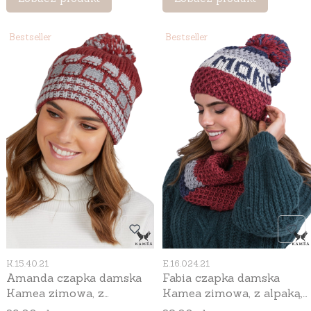
szary
Bestseller
Bestseller
Kod produktu
Kod produktu
K.15.40.21
E.16.024.21
Amanda czapka damska
Fabia czapka damska
Kamea zimowa, z
Kamea zimowa, z alpaką,
pomponem, z alpaką,
moherem i wełną, rozmiar