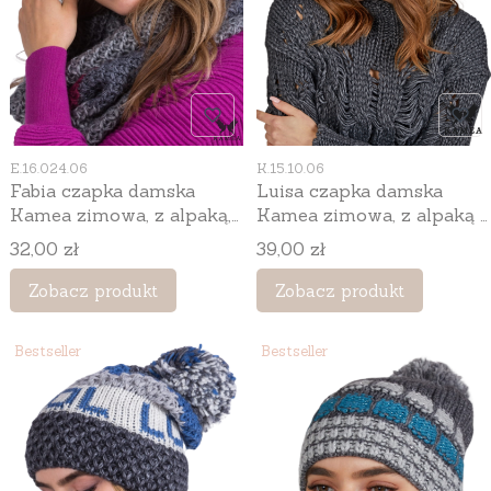
Kod produktu
Kod produktu
E.16.024.06
K.15.10.06
Fabia czapka damska
Luisa czapka damska
Kamea zimowa, z alpaką,
Kamea zimowa, z alpaką i
moherem i wełną, rozmiar
wełną, rozmiar
Cena
Cena
32,00 zł
39,00 zł
uniwersalny 54–60 cm,
uniwersalny 54–60 cm,
kolor szary
kolor szary
Zobacz produkt
Zobacz produkt
Bestseller
Bestseller