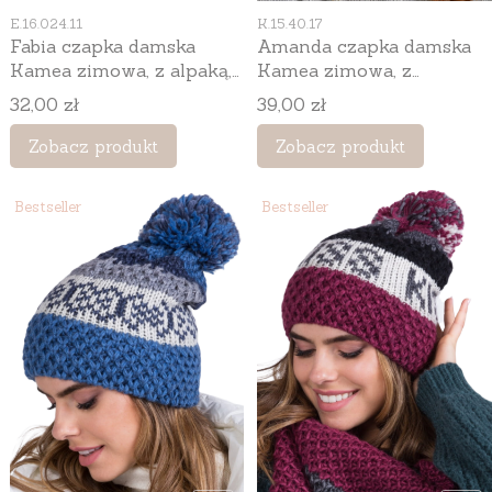
Kod produktu
Kod produktu
E.16.024.11
K.15.40.17
Fabia czapka damska
Amanda czapka damska
Kamea zimowa, z alpaką,
Kamea zimowa, z
moherem i wełną, rozmiar
pomponem, z alpaką,
Cena
Cena
32,00 zł
39,00 zł
uniwersalny 54–60 cm,
moherem i wełną, rozmiar
kolor brązowy
uniwersalny 54–60 cm,
Zobacz produkt
Zobacz produkt
kolor niebieski
Bestseller
Bestseller