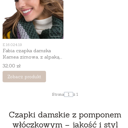
Kod produktu
E.16.024.19
Fabia czapka damska
Kamea zimowa, z alpaką,
moherem i wełną, rozmiar
Cena
32,00 zł
uniwersalny 54–60 cm,
kolor khaki
Zobacz produkt
Strona
z 1
Czapki damskie z pomponem
włóczkowym – jakość i styl