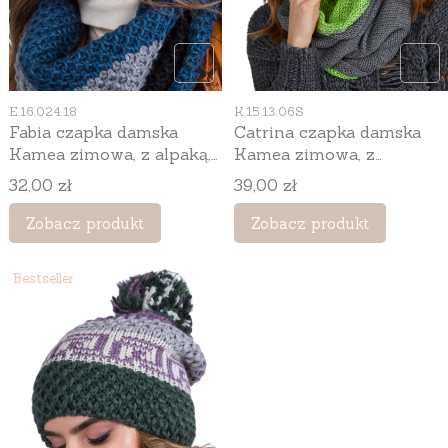
Kod produktu
Kod produktu
E.16.024.18
K.15.13.06S
Fabia czapka damska
Catrina czapka damska
Kamea zimowa, z alpaką,
Kamea zimowa, z
moherem i wełną, rozmiar
pomponem, 70% wełny,
Cena
Cena
32,00 zł
39,00 zł
uniwersalny 54–60 cm,
rozmiar uniwersalny 54–
kolor turkusowy
60 cm, kolor szary i
Zobacz produkt
Zobacz produkt
zielony
Bestseller