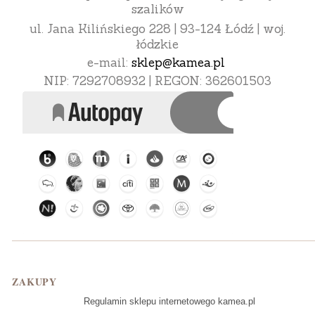
szalików
ul. Jana Kilińskiego 228 | 93-124 Łódź | woj.
łódzkie
e-mail:
sklep@kamea.pl
NIP: 7292708932 | REGON: 362601503
Linki w stopce
ZAKUPY
Regulamin sklepu internetowego kamea.pl