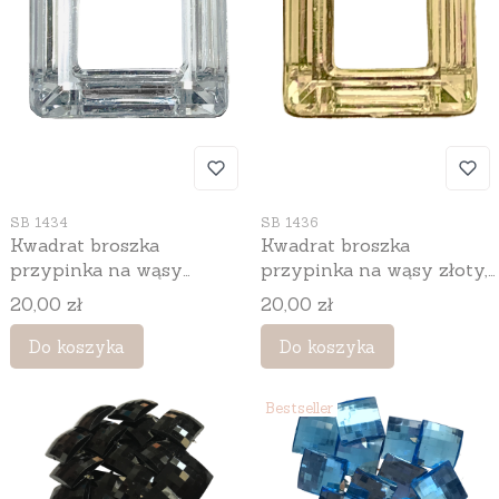
Kod produktu
Kod produktu
SB 1434
SB 1436
Kwadrat broszka
Kwadrat broszka
przypinka na wąsy
przypinka na wąsy złoty,
srebrny, 3 cm, 10 szt.
3 cm, 10 szt.
Cena
Cena
20,00 zł
20,00 zł
Do koszyka
Do koszyka
Bestseller