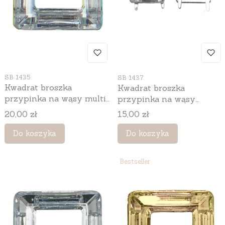
Kod produktu
Kod produktu
SB 1435
SB 1437
Kwadrat broszka
Kwadrat broszka
przypinka na wąsy multi
przypinka na wąsy
srebrny, 3 cm, 10 szt.
srebrny, 2 cm, 10 szt.
Cena
Cena
20,00 zł
15,00 zł
Do koszyka
Do koszyka
Bestseller