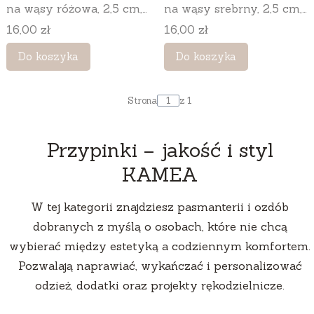
na wąsy różowa, 2,5 cm,
na wąsy srebrny, 2,5 cm,
100 szt.
100 szt.
Cena
Cena
16,00 zł
16,00 zł
Do koszyka
Do koszyka
Strona
z 1
Przypinki – jakość i styl
KAMEA
W tej kategorii znajdziesz pasmanterii i ozdób
dobranych z myślą o osobach, które nie chcą
wybierać między estetyką a codziennym komfortem.
Pozwalają naprawiać, wykańczać i personalizować
odzież, dodatki oraz projekty rękodzielnicze.