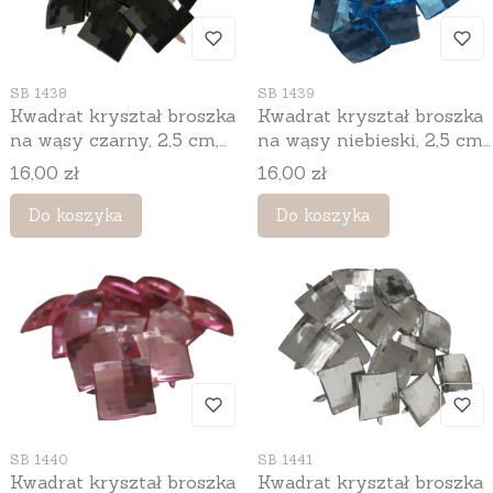
Kod produktu
Kod produktu
SB 1439
SB 1438
Kwadrat kryształ broszka
Kwadrat kryształ broszka
na wąsy niebieski, 2,5 cm,
na wąsy czarny, 2,5 cm,
100 szt.
100 szt.
Cena
Cena
16,00 zł
16,00 zł
Do koszyka
Do koszyka
Kod produktu
Kod produktu
SB 1440
SB 1441
Kwadrat kryształ broszka
Kwadrat kryształ broszka