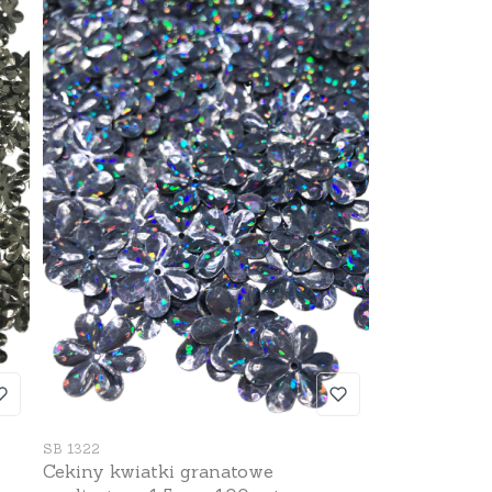
Kod produktu
SB 1322
Cekiny kwiatki granatowe