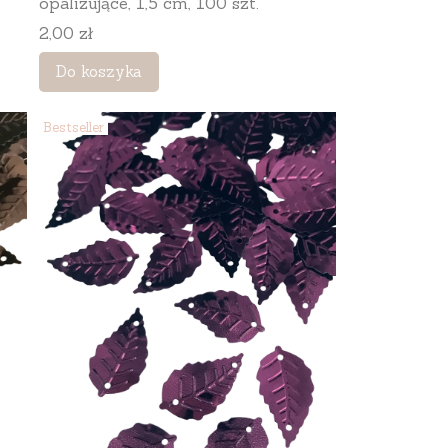
opalizujące, 1,5 cm, 100 szt.
Cena
2,00 zł
Do koszyka
Bestseller