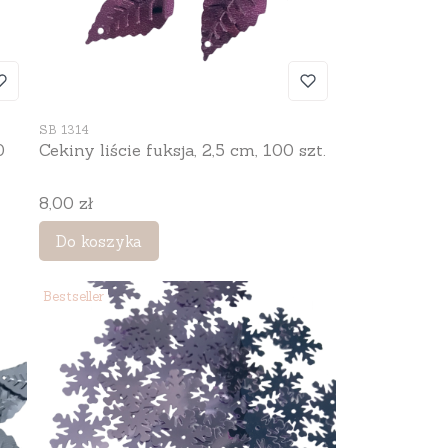
Kod produktu
SB 1314
0
Cekiny liście fuksja, 2,5 cm, 100 szt.
Cena
8,00 zł
Do koszyka
Bestseller