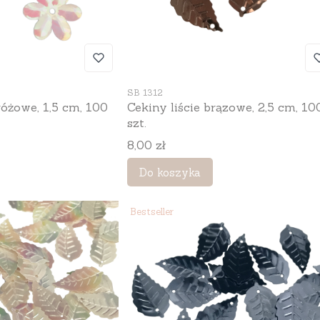
Kod produktu
SB 1312
różowe, 1,5 cm, 100
Cekiny liście brązowe, 2,5 cm, 10
szt.
Cena
8,00 zł
Do koszyka
Bestseller