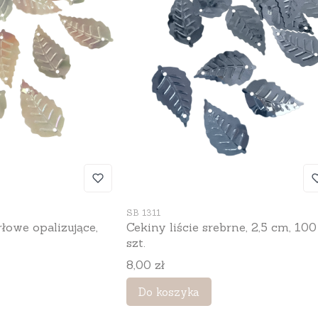
Kod produktu
SB 1311
rłowe opalizujące,
Cekiny liście srebrne, 2,5 cm, 100
szt.
Cena
8,00 zł
Do koszyka