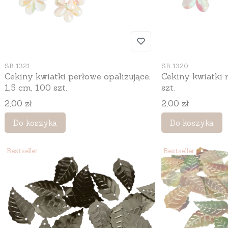
Kod produktu
Kod produktu
SB 1321
SB 1320
Cekiny kwiatki perłowe opalizujące,
Cekiny kwiatki 
1,5 cm, 100 szt.
szt.
Cena
Cena
2,00 zł
2,00 zł
Do koszyka
Do koszyka
Bestseller
Bestseller