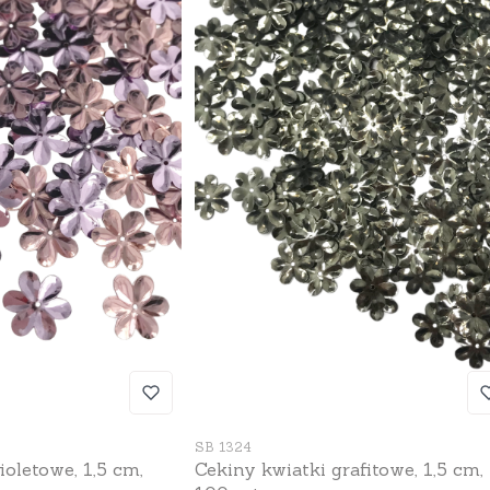
Kod produktu
SB 1324
ioletowe, 1,5 cm,
Cekiny kwiatki grafitowe, 1,5 cm,