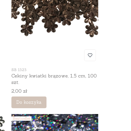
0
Kod produktu
SB 1323
Cekiny kwiatki brązowe, 1,5 cm, 100
szt.
Cena
2,00 zł
Do koszyka
Bestseller