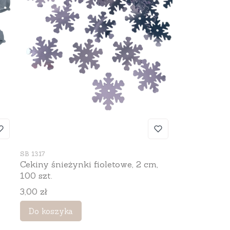
Kod produktu
SB 1317
Cekiny śnieżynki fioletowe, 2 cm,
100 szt.
Cena
3,00 zł
Do koszyka