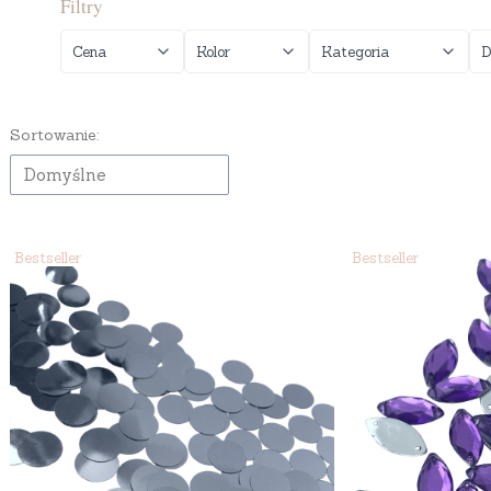
Filtry
Cena
Kolor
Kategoria
D
Koniec filtrów
Lista produktów
Sortowanie:
Domyślne
Bestseller
Bestseller