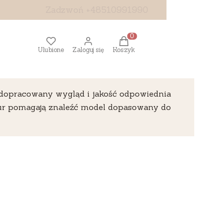
Zadzwoń +48510991990
Produkty w koszyku: 0. Z
Ulubione
Zaloguj się
Koszyk
a, dopracowany wygląd i jakość odpowiednia
ktur pomagają znaleźć model dopasowany do