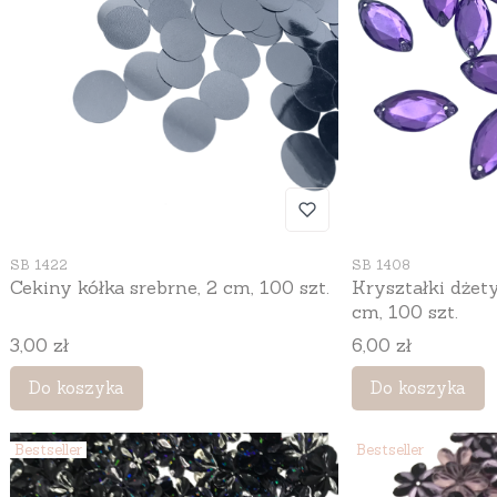
Kod produktu
Kod produktu
SB 1422
SB 1408
Cekiny kółka srebrne, 2 cm, 100 szt.
Kryształki dżety
cm, 100 szt.
Cena
Cena
3,00 zł
6,00 zł
Do koszyka
Do koszyka
Bestseller
Bestseller