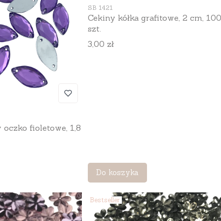
Kod produktu
SB 1421
Cekiny kółka grafitowe, 2 cm, 10
szt.
Cena
3,00 zł
 oczko fioletowe, 1,8
Do koszyka
Bestseller