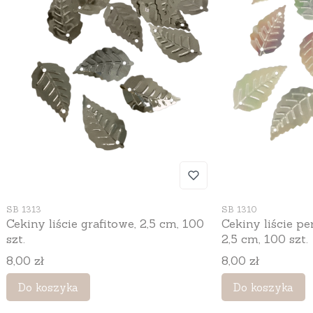
Kod produktu
Kod produktu
SB 1313
SB 1310
Cekiny liście grafitowe, 2,5 cm, 100
Cekiny liście pe
szt.
2,5 cm, 100 szt.
Cena
Cena
8,00 zł
8,00 zł
Do koszyka
Do koszyka