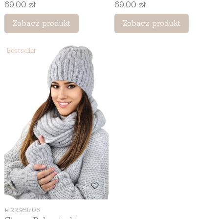
bez palców, z wełną, kolor
bez palców, z wełną, kolor
Cena
Cena
69,00 zł
69,00 zł
granatowy
oliwkowy
Zobacz produkt
Zobacz produkt
Bestseller
Kod produktu
K.22.958.06