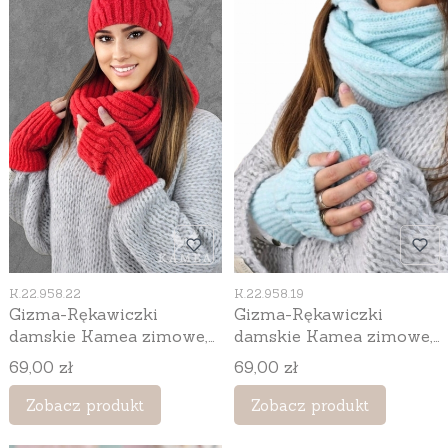
Kod produktu
Kod produktu
K.22.958.22
K.22.958.19
Gizma-Rękawiczki
Gizma-Rękawiczki
damskie Kamea zimowe,
damskie Kamea zimowe,
bez palców, z wełną, kolor
bez palców, z wełną, kolor
Cena
Cena
69,00 zł
69,00 zł
koralowy
miętowy
Zobacz produkt
Zobacz produkt