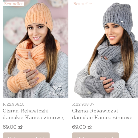
Bestseller
Bestseller
Kod produktu
Kod produktu
K.22.958.10
K.22.958.07
Gizma-Rękawiczki
Gizma-Rękawiczki
damskie Kamea zimowe,
damskie Kamea zimowe,
bez palców, z wełną, kolor
bez palców, z wełną, kolor
Cena
Cena
69,00 zł
69,00 zł
brzoskwiniowy
grafitowy