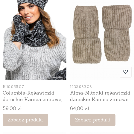
Kod produktu
Kod produktu
K.19.955.07
K.23.932.03
Columbia-Rękawiczki
Alma-Mitenki rękawiczki
damskie Kamea zimowe,
damskie Kamea zimowe,
bez palców, z bawełnianą
bez palców, kolor beżowy
Cena
Cena
59,00 zł
64,00 zł
podszewką, 56% wełny,
kolor grafitowy
Zobacz produkt
Zobacz produkt