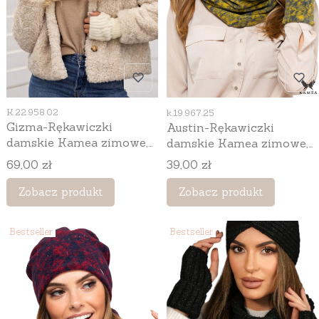
Kod produktu
Kod produktu
K.22.958.02
k.19.967.25
Gizma-Rękawiczki
Austin-Rękawiczki
damskie Kamea zimowe,
damskie Kamea zimowe,
bez palców, z wełną, kolor
bez palców, 100%
Cena
Cena
69,00 zł
39,00 zł
ekru
bawełny, kolor miodowy
Zobacz produkt
Zobacz produkt
Bestseller
Bestseller