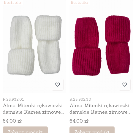
Bestseller
Bestseller
Kod produktu
Kod produktu
K.23.932.01
K.23.932.30
Alma-Mitenki rękawiczki
Alma-Mitenki rękawiczki
damskie Kamea zimowe,
damskie Kamea zimowe,
bez palców, kolor biały
bez palców, kolor fuksja
Cena
Cena
64,00 zł
64,00 zł
Zobacz produkt
Zobacz produkt