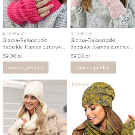
Kod produktu
Kod produktu
K.22.958.30
K.22.958.09
Gizma-Rękawiczki
Gizma-Rękawiczki
damskie Kamea zimowe,
damskie Kamea zimowe,
bez palców, z wełną, kolor
bez palców, z wełną, kolor
Cena
Cena
69,00 zł
69,00 zł
fuksja
różowy
Zobacz produkt
Zobacz produkt
Bestseller
Bestseller