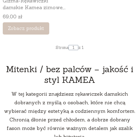
Gizma-Rękawiczki
damskie Kamea zimowe,
bez palców, z wełną, kolor
Cena
69,00 zł
szary
Zobacz produkt
Strona
z 1
Mitenki / bez palców – jakość i
styl KAMEA
W tej kategorii znajdziesz rękawiczek damskich
dobranych z myślą o osobach, które nie chcą
wybierać między estetyką a codziennym komfortem.
Chronią dłonie przed chłodem, a dobrze dobrany
fason może być równie ważnym detalem jak szalik
lub biżuteria.