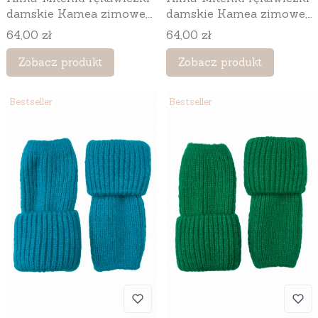
damskie Kamea zimowe,
damskie Kamea zimowe,
bez palców, kolor różowy
bez palców, kolor szary
Cena
Cena
64,00 zł
64,00 zł
Zobacz produkt
Zobacz produkt
Bestseller
Bestseller