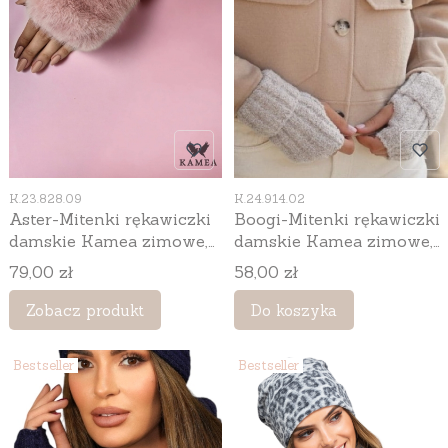
Kod produktu
Kod produktu
K.23.828.09
K.24.914.02
Aster-Mitenki rękawiczki
Boogi-Mitenki rękawiczki
damskie Kamea zimowe,
damskie Kamea zimowe,
ze sztucznym futerkiem,
bez palców, z alpaką i
Cena
Cena
79,00 zł
58,00 zł
bez palców, kolor różowy
wełną, kolor ekru
Zobacz produkt
Do koszyka
Bestseller
Bestseller