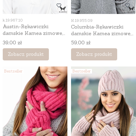
Kod produktu
Kod produktu
k.19.967.10
K.19.955.09
Austin-Rękawiczki
Columbia-Rękawiczki
damskie Kamea zimowe,
damskie Kamea zimowe,
bez palców, 100%
bez palców, z bawełnianą
Cena
Cena
39,00 zł
59,00 zł
bawełny, kolor
podszewką, 56% wełny,
burgundowy
kolor różowy
Zobacz produkt
Zobacz produkt
Bestseller
Bestseller