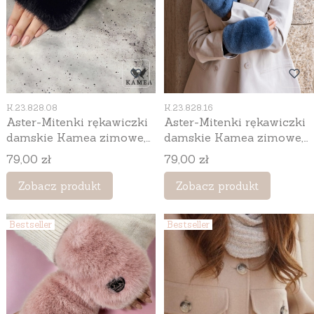
Kod produktu
Kod produktu
K.23.828.08
K.23.828.16
Aster-Mitenki rękawiczki
Aster-Mitenki rękawiczki
damskie Kamea zimowe,
damskie Kamea zimowe,
ze sztucznym futerkiem,
ze sztucznym futerkiem,
Cena
Cena
79,00 zł
79,00 zł
bez palców, kolor czarny
bez palców, kolor
jeansowy
Zobacz produkt
Zobacz produkt
Bestseller
Bestseller