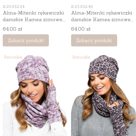
Kod produktu
Kod produktu
K.23.932.24
K.23.932.49
Alma-Mitenki rękawiczki
Alma-Mitenki rękawiczki
damskie Kamea zimowe,
damskie Kamea zimowe,
bez palców, kolor
bez palców, kolor zielony
Cena
Cena
64,00 zł
64,00 zł
turkusowy
Zobacz produkt
Zobacz produkt
Bestseller
Bestseller