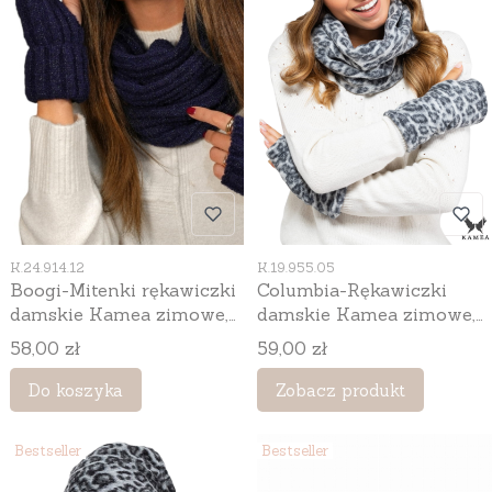
Kod produktu
Kod produktu
K.24.914.12
K.19.955.05
Boogi-Mitenki rękawiczki
Columbia-Rękawiczki
damskie Kamea zimowe,
damskie Kamea zimowe,
bez palców, z alpaką i
bez palców, z bawełnianą
Cena
Cena
58,00 zł
59,00 zł
wełną, kolor granatowy
podszewką, 56% wełny,
kolor szary
Do koszyka
Zobacz produkt
Bestseller
Bestseller