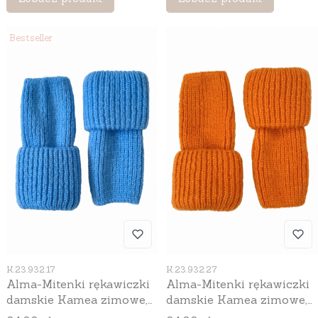
Bestseller
Kod produktu
Kod produktu
K.23.932.17
K.23.932.27
Alma-Mitenki rękawiczki
Alma-Mitenki rękawiczki
damskie Kamea zimowe,
damskie Kamea zimowe,
bez palców, kolor
bez palców, kolor