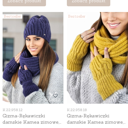
Zobacz produkt
Zobacz produkt
Bestseller
Bestseller
Kod produktu
Kod produktu
K.22.958.12
K.22.958.18
Gizma-Rękawiczki
Gizma-Rękawiczki
damskie Kamea zimowe,
damskie Kamea zimowe,