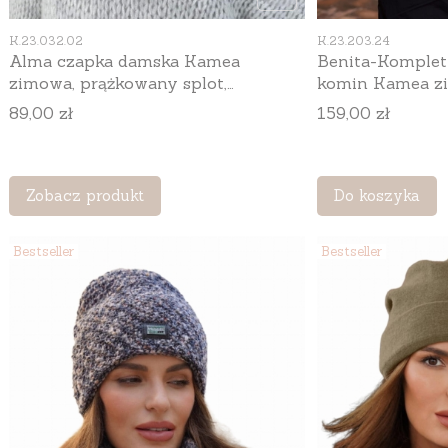
Kod produktu
Kod produktu
K.23.032.02
K.23.203.24
Alma czapka damska Kamea
Benita-Komplet 
zimowa, prążkowany splot,
komin Kamea zi
puszysty fason, owersize, kolor
modalem, tuba 2
Cena
Cena
89,00 zł
159,00 zł
jasny beżowy
turkusowy
Zobacz produkt
Do koszyka
Bestseller
Bestseller