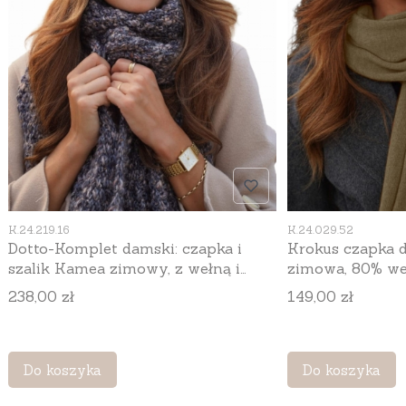
Kod produktu
Kod produktu
K.24.219.16
K.24.029.52
Dotto-Komplet damski: czapka i
Krokus czapka
szalik Kamea zimowy, z wełną i
zimowa, 80% we
wiskozą, 180 × 35 cm, kolor
uniwersalny 54–
Cena
Cena
238,00 zł
149,00 zł
jeansowy
Do koszyka
Do koszyka