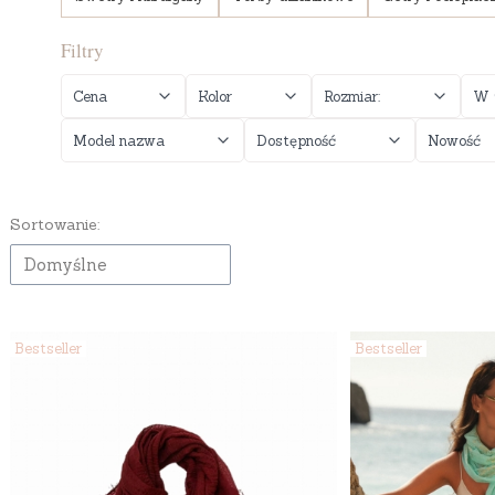
Filtry
Cena
Kolor
Rozmiar:
W 
Model nazwa
Dostępność
Nowość
Koniec filtrów
Lista produktów
Sortowanie:
Domyślne
Bestseller
Bestseller