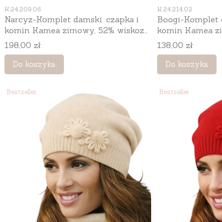
Kod produktu
Kod produktu
K.24.209.06
K.24.214.02
Narcyz-Komplet damski: czapka i
Boogi-Komplet d
komin Kamea zimowy, 52% wiskozy,
komin Kamea zi
tuba 32 × 35 cm, kolor szary
z alpaką i wełną
Cena
Cena
198,00 zł
138,00 zł
kolor ekru
Do koszyka
Do koszyka
Bestseller
Bestseller