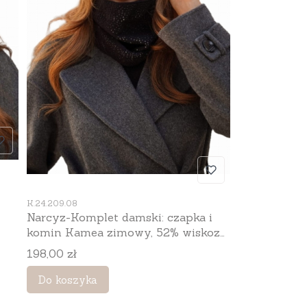
Kod produktu
K.24.209.08
Narcyz-Komplet damski: czapka i
zą,
komin Kamea zimowy, 52% wiskozy,
tuba 32 × 35 cm, kolor czarny
Cena
198,00 zł
Do koszyka