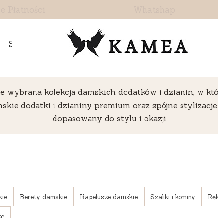
e Płatności
Whatshap
Skontaktuj się z nami
ie wybrana kolekcja damskich dodatków i dzianin, w któ
skie dodatki i dzianiny premium oraz spójne stylizacj
dopasowany do stylu i okazji.
kie
Berety damskie
Kapelusze damskie
Szaliki i kominy
Ręk
ze