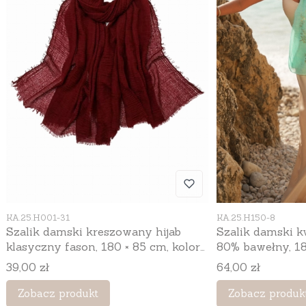
Kod produktu
Kod produktu
KA.25.H001-31
KA.25.H150-8
Szalik damski kreszowany hijab
Szalik damski 
klasyczny fason, 180 × 85 cm, kolor
80% bawełny, 18
czerwony
miętowy
Cena
Cena
39,00 zł
64,00 zł
Zobacz produkt
Zobacz produk