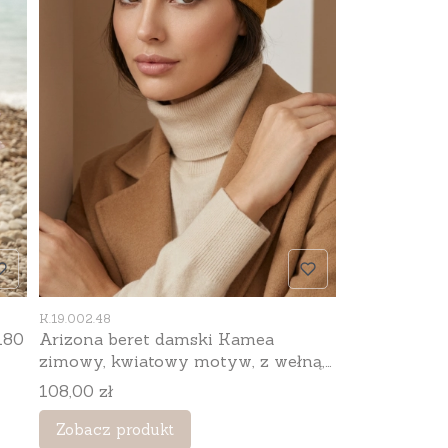
Kod produktu
K.19.002.48
Arizona beret damski Kamea
zimowy, kwiatowy motyw, z wełną,
rozmiar uniwersalny 54–60 cm,
Cena
108,00 zł
kolor musztardowy
Zobacz produkt