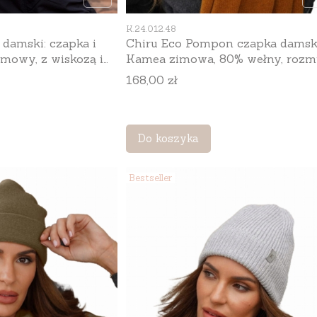
Kod produktu
K.24.012.48
damski: czapka i
Chiru Eco Pompon czapka damsk
mowy, z wiskozą i
Kamea zimowa, 80% wełny, rozm
3 × 30 cm, kolor
uniwersalny 54–60 cm, kolor
Cena
168,00 zł
musztardowy
Do koszyka
Bestseller