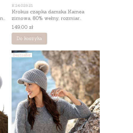
Kod produktu
K.24.029.21
Krokus czapka damska Kamea
lny
zimowa, 80% wełny, rozmiar
uniwersalny 54–60 cm, kolor
Cena
149,00 zł
czerwony
Do koszyka
Bestseller