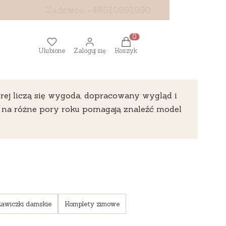
Zadzwoń +48510991990
Produkty w koszyku: 0. Z
Ulubione
Zaloguj się
Koszyk
rej liczą się wygoda, dopracowany wygląd i
e na różne pory roku pomagają znaleźć model
awiczki damskie
Komplety zimowe