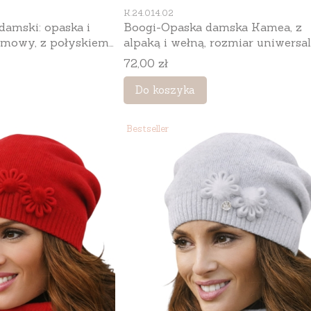
Kod produktu
K.24.014.02
amski: opaska i
Boogi-Opaska damska Kamea, z
mowy, z połyskiem,
alpaką i wełną, rozmiar uniwersa
, ósemka 64 × 28 cm,
54–60 cm, kolor ekru
Cena
72,00 zł
Do koszyka
Bestseller