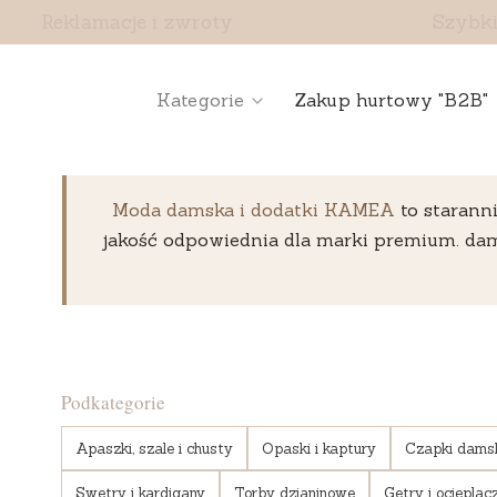
Reklamacje i zwroty
Szybki
Kategorie
Zakup hurtowy "B2B"
Moda damska i dodatki KAMEA
to starann
jakość odpowiednia dla marki premium. dam
Podkategorie
Apaszki, szale i chusty
Opaski i kaptury
Czapki dams
Swetry i kardigany
Torby dzianinowe
Getry i ocieplac