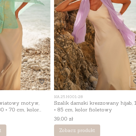
Kod produktu
KA.25.H001-28
kwiatowy motyw,
Szalik damski kreszowany hijab, 180
0 × 70 cm, kolor
× 85 cm, kolor fioletowy
Cena
39,00 zł
t
Zobacz produkt