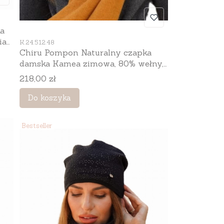
a
Kod produktu
iar
K.24.512.48
Chiru Pompon Naturalny czapka
damska Kamea zimowa, 80% wełny,
rozmiar uniwersalny 54–60 cm,
Cena
218,00 zł
kolor musztardowy
Do koszyka
Bestseller