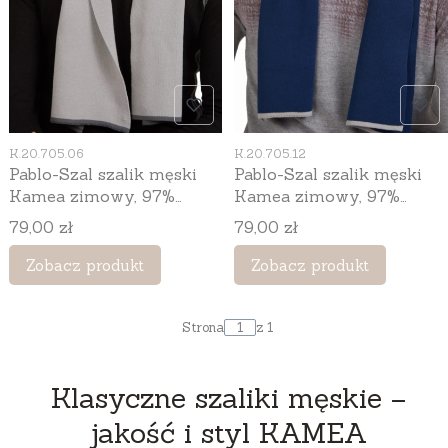
Kod produktu
Kod produktu
K.20.705.06
K.20.705.12
Pablo-Szal szalik męski
Pablo-Szal szalik męski
Kamea zimowy, 97%
Kamea zimowy, 97%
wiskozy, 180 × 25 cm,
wiskozy, 180 × 25 cm,
Cena
Cena
79,00 zł
79,00 zł
kolor szary
kolor granatowy
Zobacz produkt
Zobacz produkt
Strona
z 1
Klasyczne szaliki męskie –
jakość i styl KAMEA