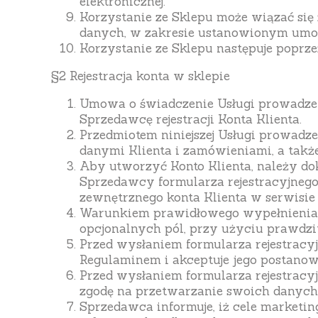
elektronicznej.
Korzystanie ze Sklepu może wiązać się z
danych, w zakresie ustanowionym umową
Korzystanie ze Sklepu następuje poprzez
§2 Rejestracja konta w sklepie
Umowa o świadczenie Usługi prowadzeni
Sprzedawcę rejestracji Konta Klienta.
Przedmiotem niniejszej Usługi prowadzen
danymi Klienta i zamówieniami, a takż
Aby utworzyć Konto Klienta, należy dok
Sprzedawcy formularza rejestracyjnego,
zewnętrznego konta Klienta w serwisie
Warunkiem prawidłowego wypełnienia f
opcjonalnych pól, przy użyciu prawdzi
Przed wysłaniem formularza rejestracyj
Regulaminem i akceptuje jego postanow
Przed wysłaniem formularza rejestracy
zgodę na przetwarzanie swoich danyc
Sprzedawca informuje, iż cele market