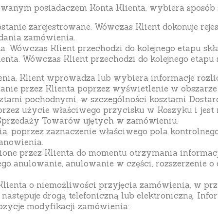
gowanym posiadaczem Konta Klienta, wybiera sposób
ostanie zarejestrowane. Wówczas Klient dokonuje rejes
adania zamówienia.
a. Wówczas Klient przechodzi do kolejnego etapu sk
enta. Wówczas Klient przechodzi do kolejnego etapu
nia, Klient wprowadza lub wybiera informacje rozli
ie przez Klienta poprzez wyświetlenie w obszarze K
tami pochodnymi, w szczególności kosztami Dostarcz
przez użycie właściwego przycisku w Koszyku i jes
 Sprzedaży Towarów ujętych w zamówieniu.
, poprzez zaznaczenie właściwego pola kontrolnego,
tanowienia.
ione przez Klienta do momentu otrzymania informac
o anulowanie, anulowanie w części, rozszerzenie o
lienta o niemożliwości przyjęcia zamówienia, w prz
i następuje drogą telefoniczną lub elektroniczną. In
pozycje modyfikacji zamówienia: