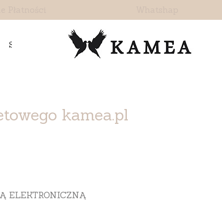
e Płatności
Whatshap
Skontaktuj się z nami
etowego kamea.pl
Ą ELEKTRONICZNĄ