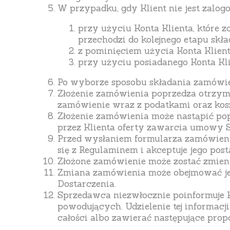
W przypadku, gdy Klient nie jest zalo
przy użyciu Konta Klienta, które z
przechodzi do kolejnego etapu skł
z pominięciem użycia Konta Klient
przy użyciu posiadanego Konta Kli
Po wyborze sposobu składania zamówie
Złożenie zamówienia poprzedza otrzyman
zamówienie wraz z podatkami oraz kosz
Złożenie zamówienia może nastąpić po
przez Klienta oferty zawarcia umowy
Przed wysłaniem formularza zamówienia
się z Regulaminem i akceptuje jego pos
Złożone zamówienie może zostać zmien
Zmiana zamówienia może obejmować jeg
Dostarczenia.
Sprzedawca niezwłocznie poinformuje K
powodujących. Udzielenie tej informacj
całości albo zawierać następujące pro