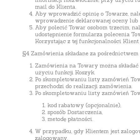
informacji niezwłocznie, przy użyciu f
mail do Klienta.
Aby wprowadzić opinię o Towarze, należ
wprowadzenie deklarowanej oceny lub t
Aby polecić Towar osobom trzecim, nal
udostępnienie formularza polecenia Tow
Korzystając z tej funkcjonalności Klien
§4 Zamówienia składane za pośrednictwem
Zamówienia na Towary można składać za
użyciu funkcji Koszyk.
Po skompletowaniu listy zamówień Towa
przechodzi do realizacji zamówienia.
Po skompletowaniu listy zamówień Tow
kod rabatowy (opcjonalnie),
sposób Dostarczenia,
metodę płatności.
W przypadku, gdy Klientem jest zalogow
zalogowany.