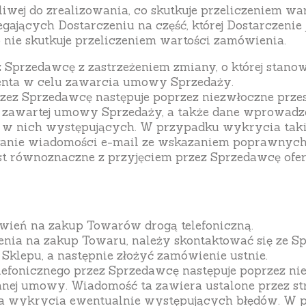
liwej do zrealizowania, co skutkuje przeliczeniem wa
jących Dostarczeniu na część, której Dostarczenie j
o nie skutkuje przeliczeniem wartości zamówienia.
z Sprzedawcę z zastrzeżeniem zmiany, o której stano
ienta w celu zawarcia umowy Sprzedaży.
zez Sprzedawcę następuje poprzez niezwłoczne prze
i zawartej umowy Sprzedaży, a także dane wprowadz
 w nich występujących. W przypadku wykrycia taki
łanie wiadomości e-mail ze wskazaniem poprawnych
st równoznaczne z przyjęciem przez Sprzedawcę ofe
ień na zakup Towarów drogą telefoniczną.
ienia na zakup Towaru, należy skontaktować się ze
 Sklepu, a następnie złożyć zamówienie ustnie.
lefonicznego przez Sprzedawcę następuje poprzez ni
eranej umowy. Wiadomość ta zawiera ustalone przez 
ia wykrycia ewentualnie występujących błędów. W p