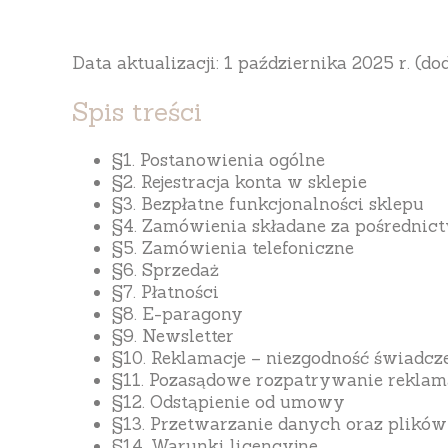
Data aktualizacji:
1 października 2025 r. (d
Spis treści
§1. Postanowienia ogólne
§2. Rejestracja konta w sklepie
§3. Bezpłatne funkcjonalności sklepu
§4. Zamówienia składane za pośrednic
§5. Zamówienia telefoniczne
§6. Sprzedaż
§7. Płatności
§8. E-paragony
§9. Newsletter
§10. Reklamacje – niezgodność świadcz
§11. Pozasądowe rozpatrywanie reklama
§12. Odstąpienie od umowy
§13. Przetwarzanie danych oraz plików
§14. Warunki licencyjne