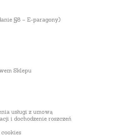
odanie §8 – E-paragony)
twem Sklepu
enia usługi z umową
cji i dochodzenie roszczeń
 cookies