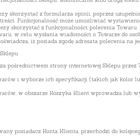
unkcjonalności Sklepu, telefonicznie albo drogą elek
y skorzystać z formularza opinii, poprzez uzupełnie
reści. Funkcjonalność może umożliwiać wystawienie
eży skorzystać z funkcjonalności polecenia Towaru.
aru, w celu wysłania wiadomości o Towarze do osoby 
t oświadcza, iż posiada zgodę adresata polecenia na j
 Sklepu
 pośrednictwem strony internetowej Sklepu przez 7 
rów i wyborze ich specyfikacji (takich jak kolor lu
arów, w obszarze Koszyka Klient wprowadza lub wy
any posiadacz Konta Klienta, przechodzi do kolejne