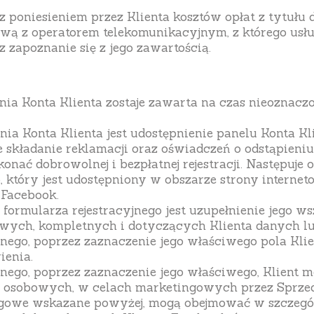
 poniesieniem przez Klienta kosztów opłat z tytułu do
 z operatorem telekomunikacyjnym, z którego usług
 zapoznanie się z jego zawartością.
a Konta Klienta zostaje zawarta na czas nieoznacz
ia Konta Klienta jest udostępnienie panelu Konta Kli
e składanie reklamacji oraz oświadczeń o odstąpien
onać dobrowolnej i bezpłatnej rejestracji. Następuje
 który jest udostępniony w obszarze strony internet
 Facebook.
ormularza rejestracyjnego jest uzupełnienie jego 
wych, kompletnych i dotyczących Klienta danych lub
nego, poprzez zaznaczenie jego właściwego pola Klie
ienia.
jnego, poprzez zaznaczenie jego właściwego, Klient 
h osobowych, w celach marketingowych przez Sprze
ingowe wskazane powyżej, mogą obejmować w szczegó