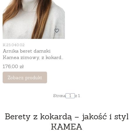
Kod produktu
K.23.040.02
Arnika beret damski
Kamea zimowy, z kokardą,
80% wełny, rozmiar
Cena
176,00 zł
uniwersalny 54–60 cm,
kolor ekru
Zobacz produkt
Strona
z 1
Berety z kokardą – jakość i styl
KAMEA