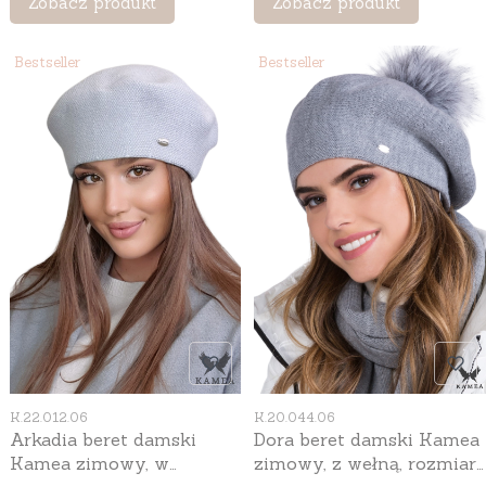
Zobacz produkt
Zobacz produkt
Bestseller
Bestseller
Kod produktu
Kod produktu
K.22.012.06
K.20.044.06
Arkadia beret damski
Dora beret damski Kamea
Kamea zimowy, w
zimowy, z wełną, rozmiar