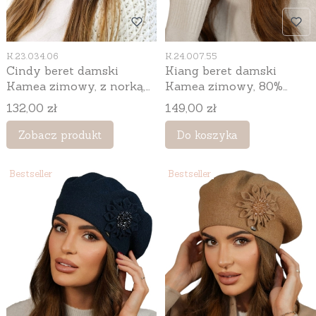
Kod produktu
Kod produktu
K.23.034.06
K.24.007.55
Cindy beret damski
Kiang beret damski
Kamea zimowy, z norką,
Kamea zimowy, 80%
kwiatowy motyw, z
wełny, rozmiar
Cena
Cena
132,00 zł
149,00 zł
angorą, rozmiar
uniwersalny 54–60 cm,
uniwersalny 54–60 cm,
kolor różany
Zobacz produkt
Do koszyka
kolor szary
Bestseller
Bestseller