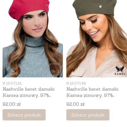
Kod produktu
Kod produktu
K.19.071.21
K.19.071.49
Nashville beret damski
Nashville beret damski
Kamea zimowy, 97%
Kamea zimowy, 97%
wiskozy, rozmiar
wiskozy, rozmiar
Cena
Cena
92,00 zł
92,00 zł
uniwersalny 54–60 cm,
uniwersalny 54–60 cm,
kolor czerwony
kolor khaki
Zobacz produkt
Zobacz produkt