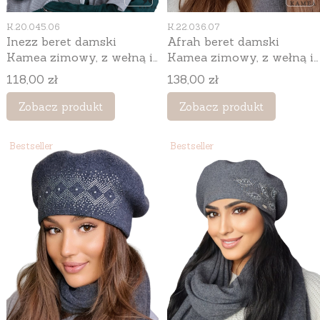
Kod produktu
Kod produktu
K.20.045.06
K.22.036.07
Inezz beret damski
Afrah beret damski
Kamea zimowy, z wełną i
Kamea zimowy, z wełną i
wiskozą, rozmiar
wiskozą, rozmiar
Cena
Cena
118,00 zł
138,00 zł
uniwersalny 54–60 cm,
uniwersalny 54–60 cm,
kolor szary
kolor grafitowy
Zobacz produkt
Zobacz produkt
Bestseller
Bestseller