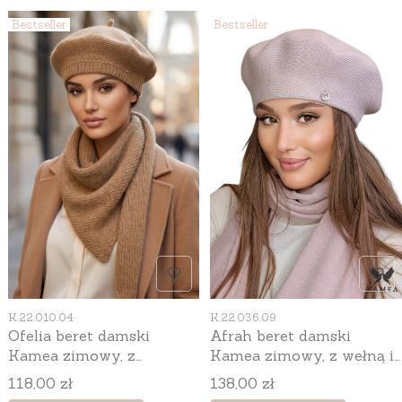
Bestseller
Bestseller
Kod produktu
Kod produktu
K.22.010.04
K.22.036.09
Ofelia beret damski
Afrah beret damski
Kamea zimowy, z
Kamea zimowy, z wełną i
polarową podszewką, z
wiskozą, rozmiar
Cena
Cena
118,00 zł
138,00 zł
wełną merino, moherem i
uniwersalny 54–60 cm,