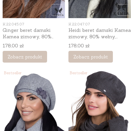
Kod produktu
Kod produktu
K.22.045.07
K.22.047.07
Ginger beret damski
Heidi beret damski Kamea
Kamea zimowy, 80%
zimowy, 80% wełny,
wełny, rozmiar
rozmiar uniwersalny 54–
Cena
Cena
178,00 zł
178,00 zł
uniwersalny 54–60 cm,
60 cm, kolor grafitowy
kolor grafitowy
Zobacz produkt
Zobacz produkt
Bestseller
Bestseller