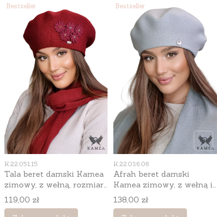
Bestseller
Bestseller
Kod produktu
Kod produktu
K.22.051.15
K.22.036.06
Tala beret damski Kamea
Afrah beret damski
zimowy, z wełną, rozmiar
Kamea zimowy, z wełną i
uniwersalny 54–60 cm,
wiskozą, rozmiar
Cena
Cena
119,00 zł
138,00 zł
kolor bordowy
uniwersalny 54–60 cm,
kolor szary