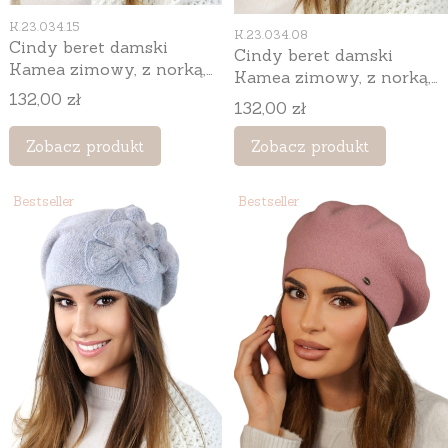
Kod produktu
K.23.034.15
Kod produktu
K.23.034.08
Cindy beret damski
Cindy beret damski
Kamea zimowy, z norką,
Kamea zimowy, z norką,
kwiatowy motyw, z
Cena
kwiatowy motyw, z
132,00 zł
Cena
132,00 zł
angorą, rozmiar
angorą, rozmiar
uniwersalny 54–60 cm,
uniwersalny 54–60 cm,
Zobacz produkt
Zobacz produkt
kolor bordowy
kolor czarny
Bestseller
Bestseller