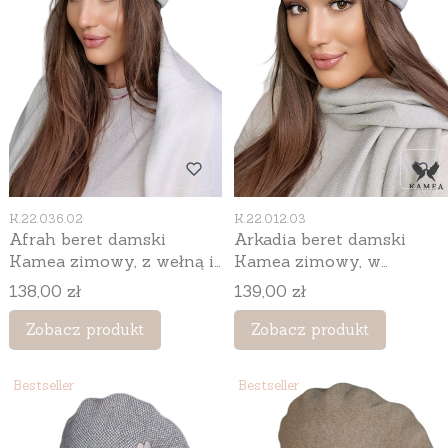
Kod produktu
Kod produktu
K.22.036.02
K.22.012.03
Afrah beret damski
Arkadia beret damski
Kamea zimowy, z wełną i
Kamea zimowy, w
wiskozą, rozmiar
pepitkę, z wełną i
Cena
Cena
138,00 zł
139,00 zł
uniwersalny 54–60 cm,
wiskozą, rozmiar
kolor ekru
uniwersalny 54–60 cm,
Zobacz produkt
Zobacz produkt
kolor beżowy
Bestseller
Bestseller