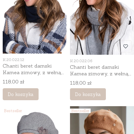
Kod produktu
Kod produktu
K.20.022.12
K.20.022.06
Chanti beret damski
Chanti beret damski
Kamea zimowy, z wełną,
Kamea zimowy, z wełną,
rozmiar uniwersalny 54–
rozmiar uniwersalny 54–
Cena
118,00 zł
Cena
118,00 zł
62 cm, kolor granatowy
62 cm, kolor szary
Do koszyka
Do koszyka
Bestseller
Bestseller