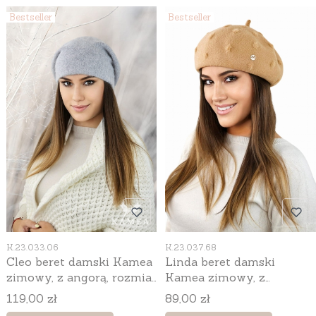
Bestseller
Bestseller
Kod produktu
Kod produktu
K.23.033.06
K.23.037.68
Cleo beret damski Kamea
Linda beret damski
zimowy, z angorą, rozmiar
Kamea zimowy, z
uniwersalny 54–60 cm,
antenką, rozmiar
Cena
Cena
119,00 zł
89,00 zł
kolor szary
uniwersalny 54–60 cm,