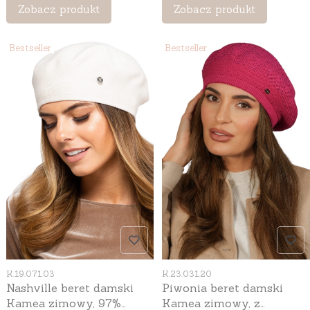
kolor piaskowy
Zobacz produkt
Zobacz produkt
Bestseller
Bestseller
Kod produktu
Kod produktu
K.19.071.03
K.23.031.20
Nashville beret damski
Piwonia beret damski
Kamea zimowy, 97%
Kamea zimowy, z