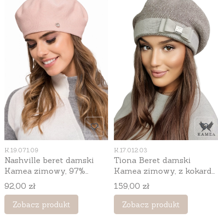
Kod produktu
Kod produktu
K.19.071.09
K.17.012.03
Nashville beret damski
Tiona Beret damski
Kamea zimowy, 97%
Kamea zimowy, z kokardą,
wiskozy, rozmiar
80% wełny, rozmiar
Cena
Cena
92,00 zł
159,00 zł
uniwersalny 54–60 cm,
uniwersalny 54–60 cm,
kolor różowy
kolor beżowy
Zobacz produkt
Zobacz produkt