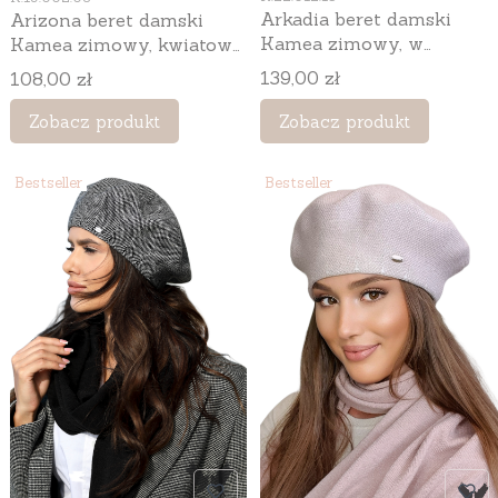
Arkadia beret damski
Arizona beret damski
Kamea zimowy, w
Kamea zimowy, kwiatowy
pepitkę, z wełną i
motyw, z wełną, rozmiar
Cena
Cena
139,00 zł
108,00 zł
wiskozą, rozmiar
uniwersalny 54–60 cm,
uniwersalny 54–60 cm,
kolor czarny
Zobacz produkt
Zobacz produkt
kolor bordowy
Bestseller
Bestseller