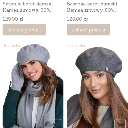
Sasanka beret damski
Sasanka beret damski
Kamea zimowy, 80%
Kamea zimowy, 80%
wełny, rozmiar
wełny, rozmiar
Cena
Cena
129,00 zł
129,00 zł
uniwersalny 54–60 cm,
uniwersalny 54–60 cm,
kolor brązowy
kolor khaki
Zobacz produkt
Zobacz produkt
Bestseller
Bestseller