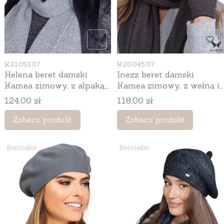
Kod produktu
Kod produktu
K.21.053.07
K.20.045.07
Helena beret damski
Inezz beret damski
Kamea zimowy, z alpaką,
Kamea zimowy, z wełną i
wełną i wiskozą, rozmiar
wiskozą, rozmiar
Cena
Cena
124,00 zł
118,00 zł
uniwersalny 54–60 cm,
uniwersalny 54–60 cm,
kolor grafitowy
kolor grafitowy
Zobacz produkt
Zobacz produkt
Bestseller
Bestseller