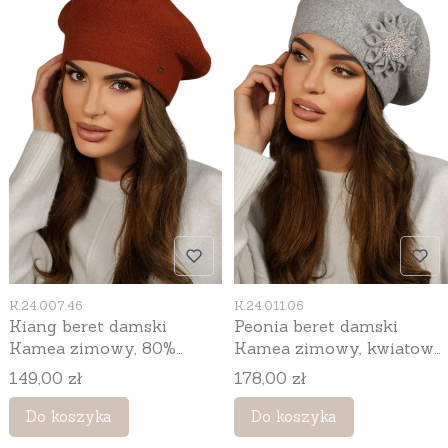
Kod produktu
Kod produktu
K.24.007.46
K.24.011.06
Kiang beret damski
Peonia beret damski
Kamea zimowy, 80%
Kamea zimowy, kwiatowy
wełny, rozmiar
motyw, 80% wełny,
Cena
Cena
149,00 zł
178,00 zł
uniwersalny 54–60 cm,
rozmiar uniwersalny 54–
kolor rudy
60 cm, kolor szary
Do koszyka
Do koszyka