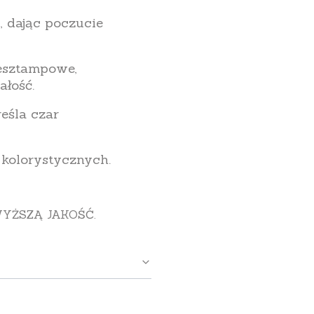
, dając poczucie
iesztampowe,
ałość.
reśla czar
kolorystycznych.
YŻSZĄ JAKOŚĆ.