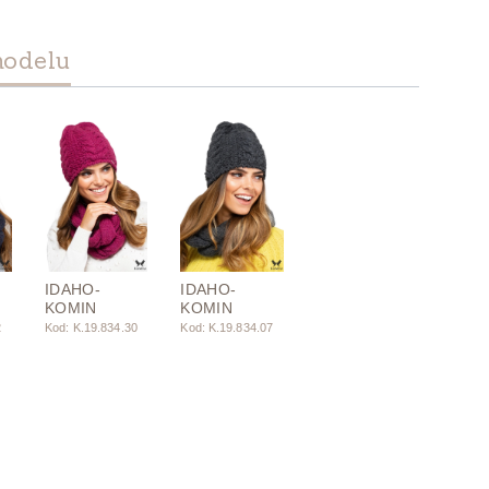
modelu
IDAHO-
IDAHO-
KOMIN
KOMIN
2
Kod: K.19.834.30
Kod: K.19.834.07