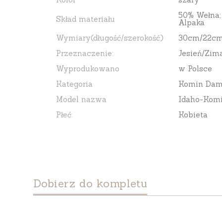
50% Wełna;
Skład materiału
Alpaka
Wymiary(długość/szerokość)
30cm/22c
Przeznaczenie:
Jesień/Zim
Wyprodukowano
w Polsce
Kategoria
Komin Dam
Model nazwa
Idaho-Kom
Płeć:
Kobieta
Dobierz do kompletu