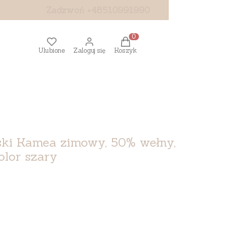
Zadzwoń +48510991990
Produkty w koszyku: 0. Z
Ulubione
Zaloguj się
Koszyk
ki Kamea zimowy, 50% wełny,
olor szary