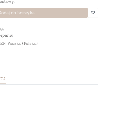
ostawy.
Dodaj do koszyka
ść:
rpaniu
EN Paczka (Polska)
tu