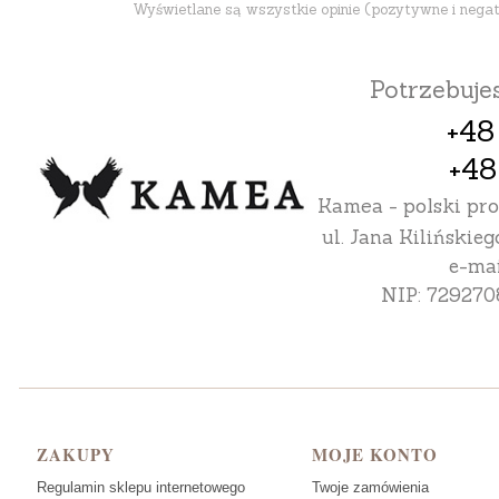
Wyświetlane są wszystkie opinie (pozytywne i negatyw
Potrzebuj
+48
+48
Kamea - polski pr
ul. Jana Kilińskieg
e-mai
NIP: 729270
Linki w stopce
ZAKUPY
MOJE KONTO
Regulamin sklepu internetowego
Twoje zamówienia