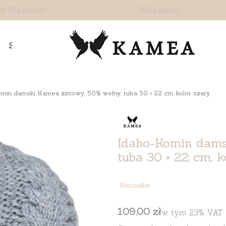
e Płatności
Whatshap
Skontaktuj się z nami
min damski Kamea zimowy, 50% wełny, tuba 30 × 22 cm, kolor szary
Idaho-Komin dams
tuba 30 × 22 cm, k
Etykiety
Bestseller
Cena
109,00 zł
w tym 23% VAT
w tym
23%
VAT