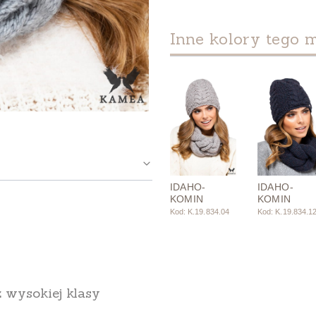
Inne kolory tego 
IDAHO-
IDAHO-
KOMIN
KOMIN
Kod: K.19.834.04
Kod: K.19.834.1
wysokiej klasy