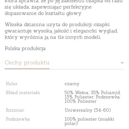
która sprawia, że po jej założeniu czapka od razu
się układa, zapewniając perfekcyjne
dopasowanie do kształtu głowy.
Włoska dzianina
użyta do produkcji czapki
gwarantuje wysoką jakość i elegancki wygląd,
który wyróżnia ją na tle innych modeli.
Polska produkcja
Cechy produktu
Kolor
czarny
Skład materiału
50% Wełna; 35% Poliamid;
15% Poliester; Podszewka:
100% Poliester
Rozmiar:
Uniwersalny (54-60)
Podszewka
100% poliester (miękki
polar)