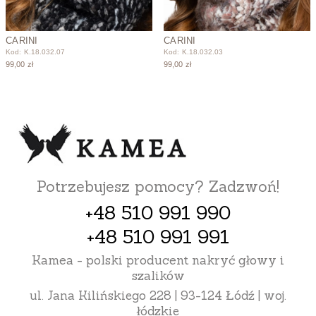
CARINI
CARINI
Kod: K.18.032.07
Kod: K.18.032.03
99,00 zł
99,00 zł
Potrzebujesz pomocy? Zadzwoń!
+48 510 991 990
+48 510 991 991
Kamea - polski producent nakryć głowy i
szalików
ul. Jana Kilińskiego 228 | 93-124 Łódź | woj.
łódzkie