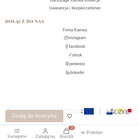
Backstage Kamea Kolekcje
Gwarancja i bezpieczeństwo
DOŁĄCZ DO NAS
Firma Kamea
instagram
facebook
tiktok
pinterest
linkedin
Dodaj do koszyka
Produkty w koszyku: 0. Zobac
Sklep internetowy
Shoper Premium
Kategorie
Zaloguj się
Koszyk