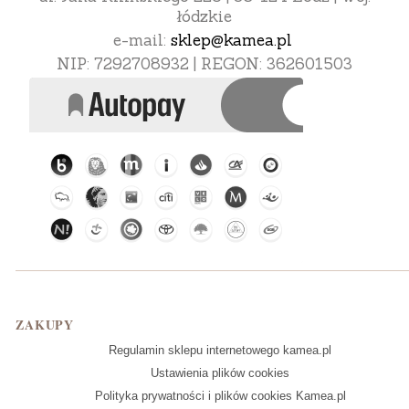
łódzkie
e-mail:
sklep@kamea.pl
NIP: 7292708932 | REGON: 362601503
Linki w stopce
ZAKUPY
Regulamin sklepu internetowego kamea.pl
Ustawienia plików cookies
Polityka prywatności i plików cookies Kamea.pl