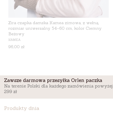
Zira czapka damska Kamea zimowa, z wełną,
rozmiar uniwersalny 54–60 cm, kolor Ciemny
Beżowy
PRODUCENT
KAMEA
Cena
96,00 zł
Zawsze darmowa przesyłka Orlen paczka
Na terenie Polski dla każdego zamówienia powyżej
299 zł
Produkty dnia