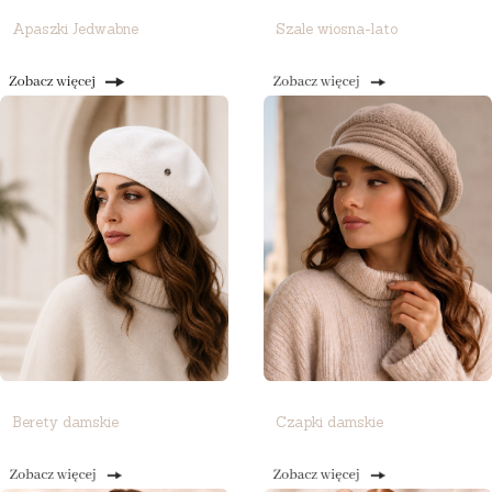
Apaszki Jedwabne
Szale wiosna-lato
Berety damskie
Czapki damskie