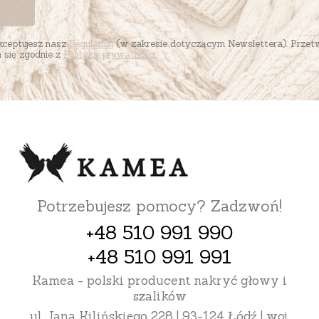
akceptujesz nasz
Regulamin
(w zakresie dotyczącym Newslettera). Przet
się zgodnie z
Polityką prywatności
.
Potrzebujesz pomocy? Zadzwoń!
+48 510 991 990
+48 510 991 991
Kamea - polski producent nakryć głowy i
szalików
ul. Jana Kilińskiego 228 | 93-124 Łódź | woj.