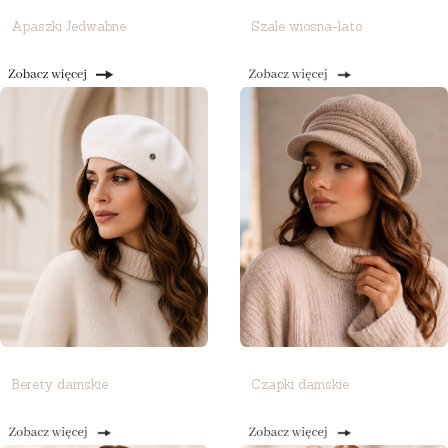
Apaszki Jedwabne
Szale wiosna-lato
Berety damskie
Czapki damskie