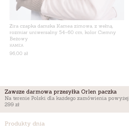
Zira czapka damska Kamea zimowa, z wełną,
rozmiar uniwersalny 54–60 cm, kolor Ciemny
Beżowy
PRODUCENT
KAMEA
Cena
96,00 zł
Zawsze darmowa przesyłka Orlen paczka
Na terenie Polski dla każdego zamówienia powyżej
299 zł
Produkty dnia