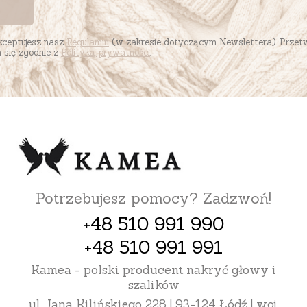
akceptujesz nasz
Regulamin
(w zakresie dotyczącym Newslettera). Przet
się zgodnie z
Polityką prywatności
.
Potrzebujesz pomocy? Zadzwoń!
+48 510 991 990
+48 510 991 991
Kamea - polski producent nakryć głowy i
szalików
ul. Jana Kilińskiego 228 | 93-124 Łódź | woj.