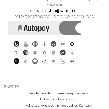
łódzkie
e-mail:
sklep@kamea.pl
NIP: 7292708932 | REGON: 362601503
Linki w stopce
ZAKUPY
Regulamin sklepu internetowego kamea.pl
Ustawienia plików cookies
Polityka prywatności i plików cookies Kamea.pl