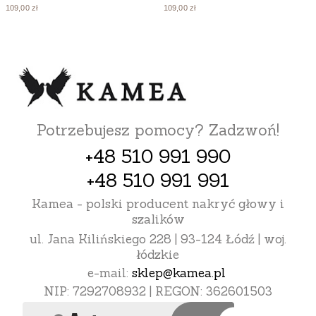
109,00 zł
109,00 zł
Potrzebujesz pomocy? Zadzwoń!
+48 510 991 990
+48 510 991 991
Kamea - polski producent nakryć głowy i
szalików
ul. Jana Kilińskiego 228 | 93-124 Łódź | woj.
łódzkie
e-mail:
sklep@kamea.pl
NIP: 7292708932 | REGON: 362601503