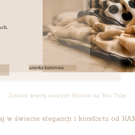
Zobacz więcej naszych filmów na You Tube
aj w świecie elegancji i komfortu od
KA