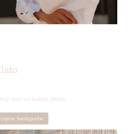
lato
iecy styl na każdy dzień.
, topów, kardiganów