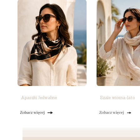
Apaszki Jedwabne
Szale wiosna-lato