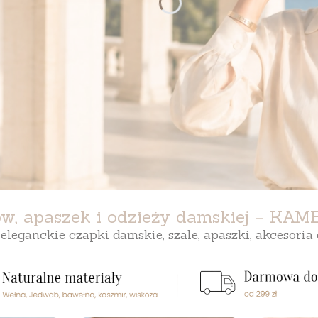
.
.
ków, apaszek i odzieży damskiej – KAM
leganckie czapki damskie, szale, apaszki, akcesoria