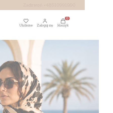
Zadzwoń +48510991990
Produkty w koszyku: 0. Z
Ulubione
Zaloguj się
Koszyk