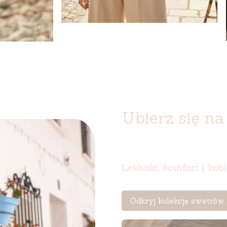
Ubierz się na 
Lekkość, komfort i kob
Odkryj kolekcję swetrów