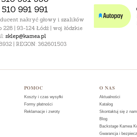
 510 991 991
oducent nakryć głowy i szalików
o 228 | 93-124 Łódź | woj. łódzkie
l:
sklep@kamea.pl
8932 | REGON: 362601503
POMOC
O NAS
Koszty i czas wysyłki
Aktualności
Formy płatności
Katalog
Reklamacje i zwroty
Skontaktuj się z nam
Blog
Backstage Kamea Ko
Gwarancja i bezpiec