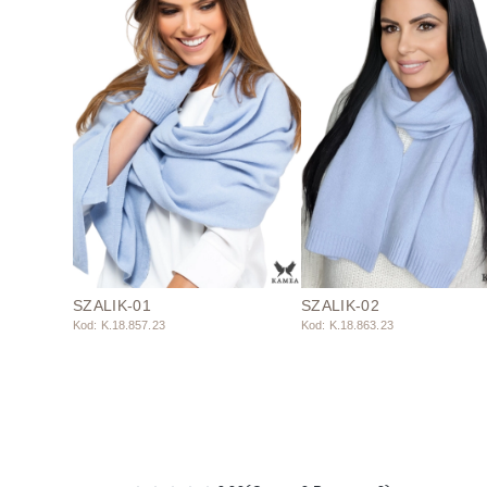
SZALIK-01
SZALIK-02
Kod: K.18.857.23
Kod: K.18.863.23