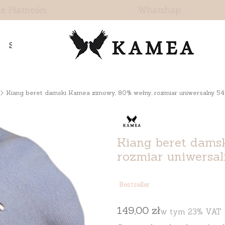
e Płatności
Whatshap
Skontaktuj się z nami
Kiang beret damski Kamea zimowy, 80% wełny, rozmiar uniwersalny 54–
Kiang beret dams
rozmiar uniwersal
Etykiety
Bestseller
Cena
149,00 zł
w tym 23% VAT
w tym
23%
VAT