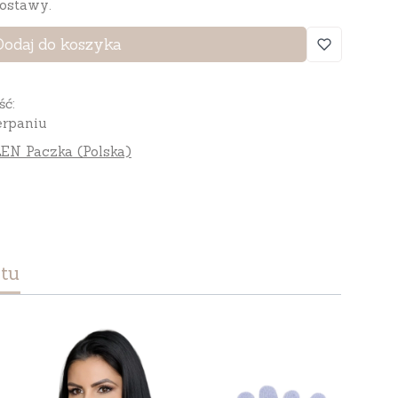
ostawy.
Dodaj do koszyka
ść:
rpaniu
EN Paczka (Polska)
tu