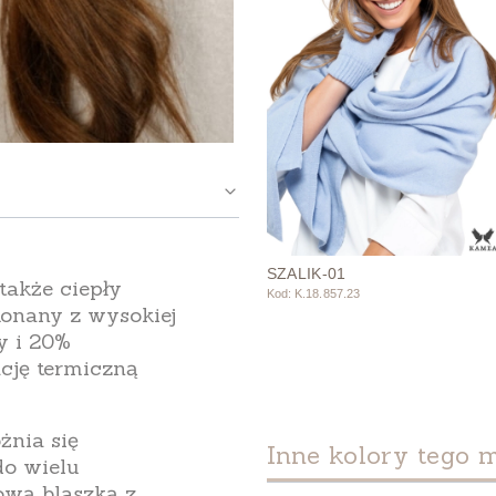
SZALIK-01
 także
ciepły
Kod: K.18.857.23
konany z
wysokiej
y
i
20%
ację termiczną
żnia się
Inne kolory tego 
do wielu
ową blaszką z