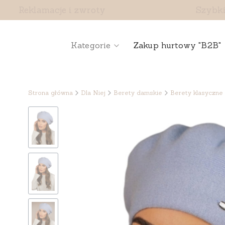
Reklamacje i zwroty
Szybki
Kategorie
Zakup hurtowy "B2B"
Strona główna
Dla Niej
Berety damskie
Berety klasyczne