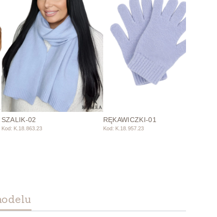
SZALIK-02
RĘKAWICZKI-01
Kod: K.18.863.23
Kod: K.18.957.23
modelu