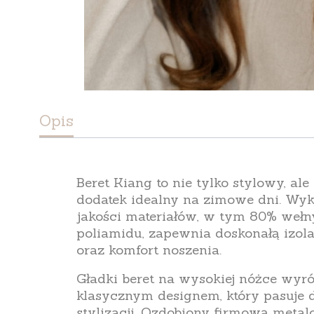
Opis
Beret Kiang
to nie tylko stylowy, ale
dodatek
idealny na zimowe dni. Wy
jakości materiałów
, w tym
80% wełn
poliamidu
, zapewnia doskonałą
izol
oraz
komfort noszenia
.
Gładki beret na wysokiej nóżce wyró
klasycznym designem, który pasuje 
stylizacji. Ozdobiony firmową metal