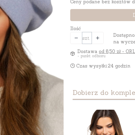
Ceny podane bez kosztów d
Ilość
Dostępno
szt.
na wycze
Dostawa
od 8,50 zł
- ORL
- punkt odbioru
Czas wysyłki:
24 godzin
Dobierz do komple