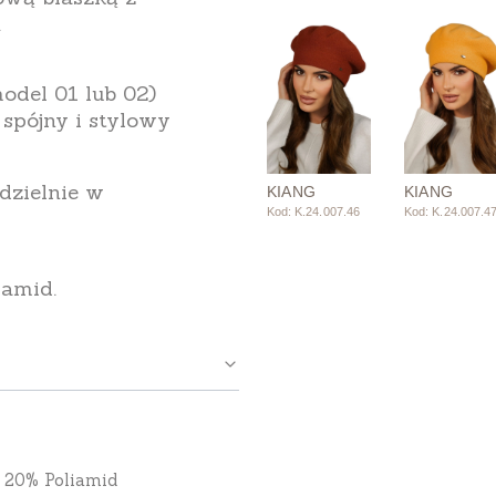
.
odel 01 lub 02)
 spójny i stylowy
ddzielnie w
KIANG
KIANG
Kod: K.24.007.46
Kod: K.24.007.4
iamid.
 20% Poliamid