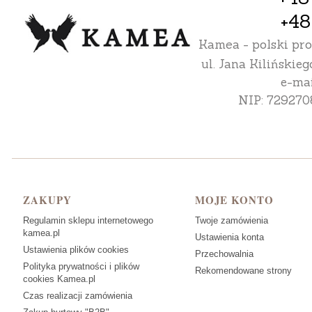
+48
Kamea - polski pr
ul. Jana Kilińskieg
e-mai
NIP: 729270
Linki w stopce
ZAKUPY
MOJE KONTO
Regulamin sklepu internetowego
Twoje zamówienia
kamea.pl
Ustawienia konta
Ustawienia plików cookies
Przechowalnia
Polityka prywatności i plików
Rekomendowane strony
cookies Kamea.pl
Czas realizacji zamówienia