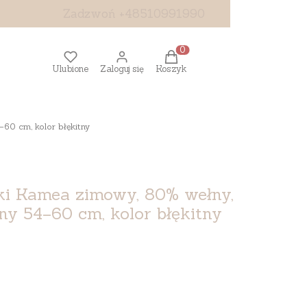
Zadzwoń +48510991990
Produkty w koszyku: 0. Z
Ulubione
Zaloguj się
Koszyk
60 cm, kolor błękitny
ki Kamea zimowy, 80% wełny,
ny 54–60 cm, kolor błękitny