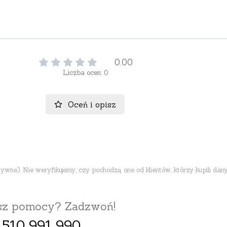
0.00
Liczba ocen: 0
Oceń i opisz
ne). Nie weryfikujemy, czy pochodzą one od klientów, którzy kupili dany
esz pomocy? Zadzwoń!
 510 991 990