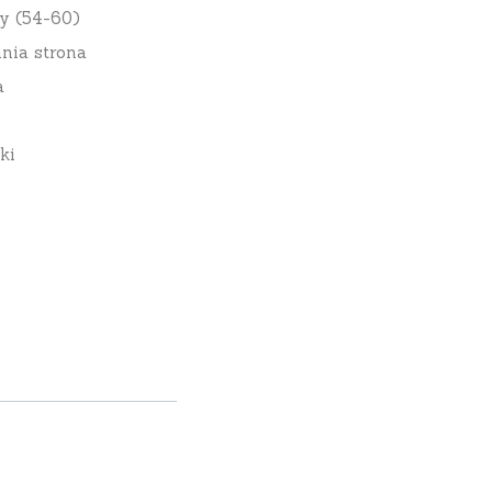
y (54-60)
nia strona
a
ki