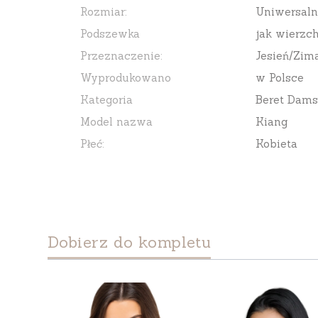
Rozmiar:
Uniwersaln
Podszewka
jak wierzch
Przeznaczenie:
Jesień/Zim
Wyprodukowano
w Polsce
Kategoria
Beret Dams
Model nazwa
Kiang
Płeć:
Kobieta
Dobierz do kompletu