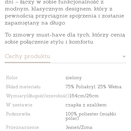
dni – łączy w sobie funkcjonalność z
modnym, klasycznym designem, który z
pewnością przyciągnie spojrzenia i zostanie
zapamiętany na długo.
To zimowy must-have dla tych, którzy cenią
sobie połączenie stylu i komfortu.
Cechy produktu
Kolor
zielony
Skład materiału
75% Poliakryl; 25% Wełna
Wymiary(długość/szerokość)
164cm/26cm
W zestawie
czapka z szalikem
Podszewka
100% poliester (miękki
polar)
Przeznaczenie:
Jesień/Zima