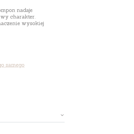
pompon nadaje
owy charakter.
naczenie wysokiej
ego samego