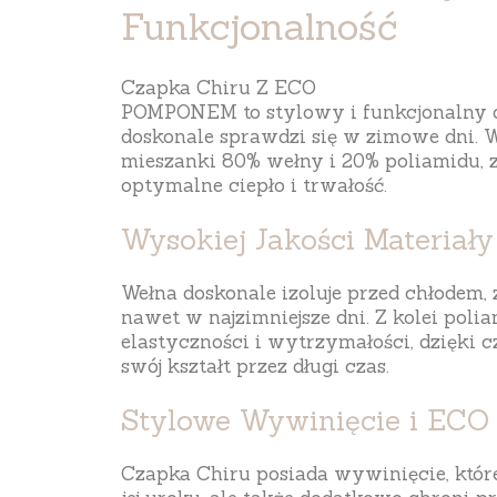
Funkcjonalność
Czapka Chiru Z ECO
POMPONEM
to
stylowy
i
funkcjonalny
doskonale sprawdzi się w zimowe dni.
mieszanki
80% wełny
i
20% poliamidu
,
optymalne ciepło i trwałość.
Wysokiej Jakości Materiały
Wełna
doskonale izoluje przed chłodem,
nawet w najzimniejsze dni. Z kolei
polia
elastyczności i wytrzymałości, dzięki
swój kształt przez długi czas.
Stylowe Wywinięcie i EC
Czapka Chiru posiada
wywinięcie
, któ