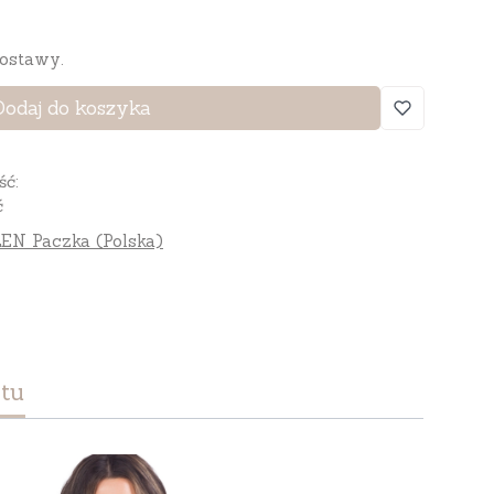
ostawy.
Dodaj do koszyka
ść:
ć
EN Paczka (Polska)
tu