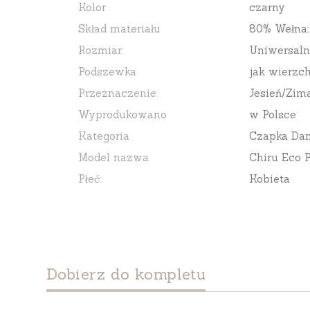
Kolor
czarny
Skład materiału
80% Wełna;
Rozmiar:
Uniwersaln
Podszewka
jak wierzch
Przeznaczenie:
Jesień/Zim
Wyprodukowano
w Polsce
Kategoria
Czapka Da
Model nazwa
Chiru Eco
Płeć:
Kobieta
Dobierz do kompletu