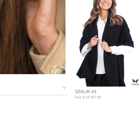
SZALIK-01
Kod: K.18.857.08
O