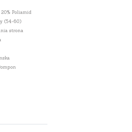
 20% Poliamid
y (54-60)
nia strona
a
mska
 Pompon