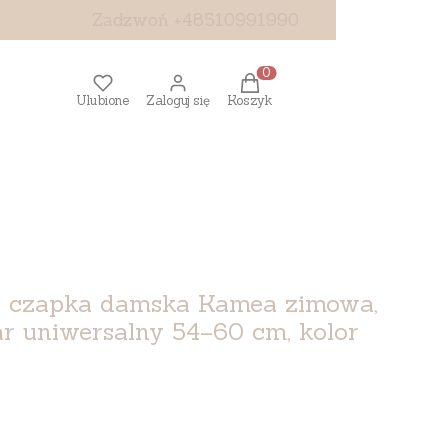
Zadzwoń +48510991990
Produkty w koszyku: 0. Z
Ulubione
Zaloguj się
Koszyk
n czapka damska Kamea zimowa,
r uniwersalny 54–60 cm, kolor