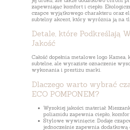
jej uroku, ale także dodatkowo chroni p
zapewniając komfort i ciepło. Ekologic
czapce wyjątkowego charakteru oraz el
subtelny akcent, który wyróżnia ją na t
Detale, które Podkreślają 
Jakość
Całość dopełnia
metalowe logo Kamea
,
subtelne, ale wyraziste oznaczenie wyso
wykonania i prestiżu marki.
Dlaczego warto wybrać cz
ECO POMPONEM?
Wysokiej jakości materiał
: Mieszan
poliamidu zapewnia ciepło, komfort
Stylowe wywinięcie
: Dodaje czapc
jednocześnie zapewnia dodatkową 