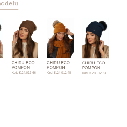
modelu
CHIRU ECO
CHIRU ECO
CHIRU ECO
POMPON
POMPON
POMPON
3
Kod: K.24.012.66
Kod: K.24.012.48
Kod: K.24.012.64