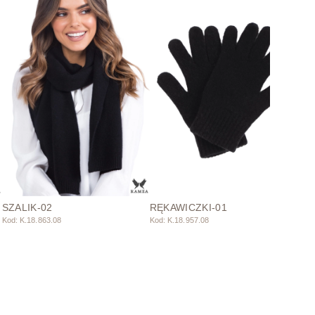
SZALIK-02
RĘKAWICZKI-01
Kod: K.18.863.08
Kod: K.18.957.08