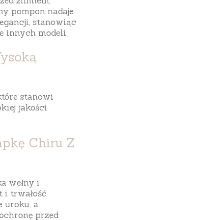
rzed zimnem,
zny
pompon
nadaje
egancji, stanowiąc
le innych modeli.
Wysoką
 które stanowi
kiej jakości
apkę Chiru Z
ka wełny i
 i trwałość.
e uroku, a
ochronę przed