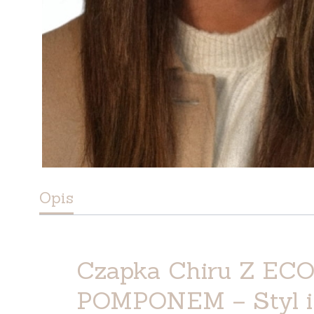
Opis
Czapka Chiru Z EC
POMPONEM – Styl i