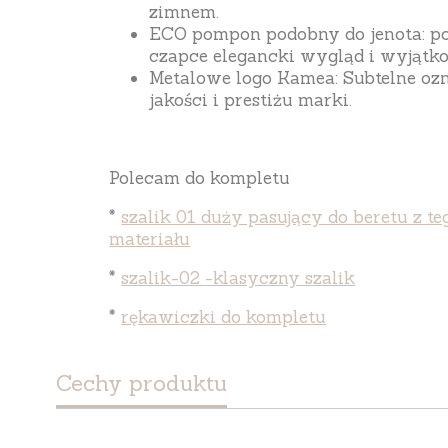
zimnem.
ECO pompon podobny do jenota
: 
czapce elegancki wygląd i wyjątk
Metalowe logo Kamea
: Subtelne oz
jakości i prestiżu marki.
Polecam do kompletu
*
szalik 01 duży pasujący do beretu z t
materiału
*
szalik-02 -klasyczny szalik
*
rękawiczki do kompletu
Cechy produktu