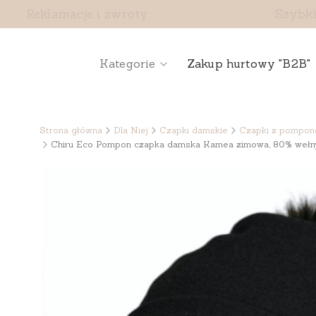
Reklamacje i zwroty
Szybki
Kategorie
Zakup hurtowy "B2B"
Strona główna
Dla Niej
Czapki damskie
Czapki z pompo
Chiru Eco Pompon czapka damska Kamea zimowa, 80% wełny, 