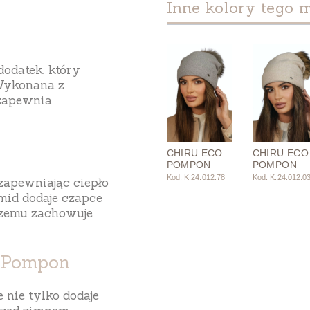
Inne kolory tego 
dodatek, który
 Wykonana z
 zapewnia
CHIRU ECO
CHIRU ECO
POMPON
POMPON
Kod: K.24.012.78
Kod: K.24.012.0
 zapewniając ciepło
mid
dodaje czapce
 czemu zachowuje
O Pompon
re nie tylko dodaje