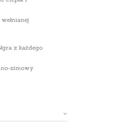
 wełnianej
ółgra z każdego
nno-zimowy.