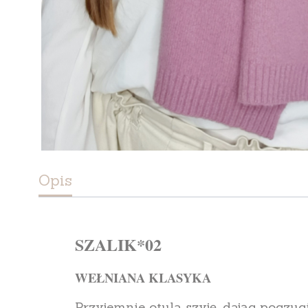
Opis
SZALIK*02
WEŁNIANA KLASYKA
Przyjemnie otula szyję, dając poczuci