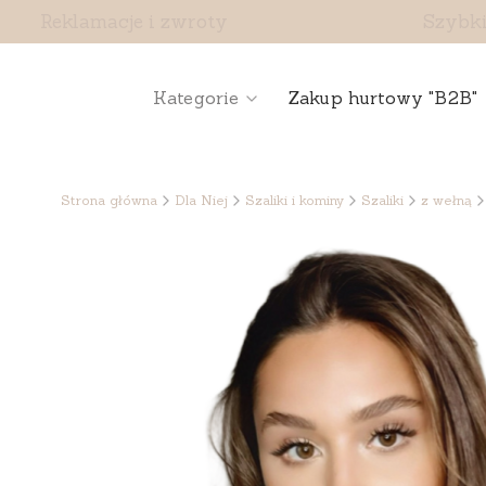
Reklamacje i zwroty
Szybki
Kategorie
Zakup hurtowy "B2B"
Strona główna
Dla Niej
Szaliki i kominy
Szaliki
z wełną