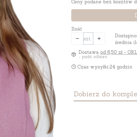
Ceny podane bez kosztów d
Ilość
Dostępno
szt.
średnia il
Dostawa
od 8,50 zł
- ORL
- punkt odbioru
Czas wysyłki:
24 godzin
Dobierz do komple