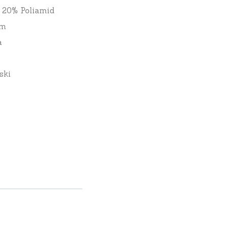
 20% Poliamid
cm
a
ski