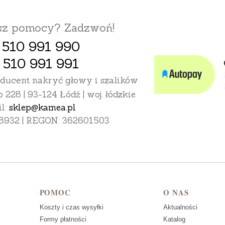
esz pomocy? Zadzwoń!
 510 991 990
 510 991 991
oducent nakryć głowy i szalików
o 228 | 93-124 Łódź | woj. łódzkie
l:
sklep@kamea.pl
8932 | REGON: 362601503
POMOC
O NAS
Koszty i czas wysyłki
Aktualności
Formy płatności
Katalog