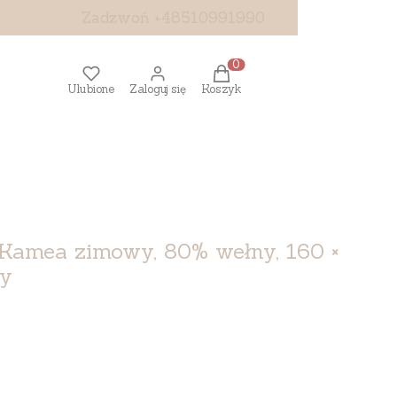
Zadzwoń +48510991990
Produkty w koszyku: 0. Z
Ulubione
Zaloguj się
Koszyk
 Kamea zimowy, 80% wełny, 160 ×
wy