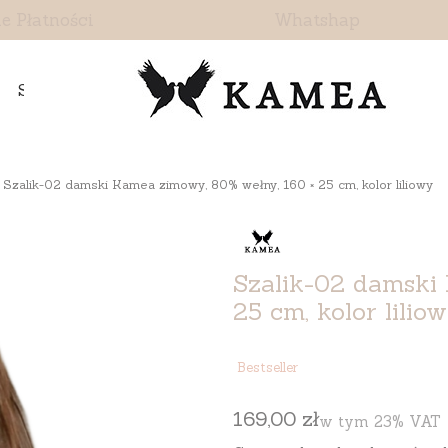
e Płatności
Whatshap
Skontaktuj się z nami
Szalik-02 damski Kamea zimowy, 80% wełny, 160 × 25 cm, kolor liliowy
Szalik-02 damski
25 cm, kolor lilio
Etykiety
Bestseller
Cena
169,00 zł
w tym 23% VAT
w tym
23%
VAT