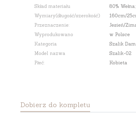
Skład materiału
80% Wełna;
Wymiary(długość/szerokość)
160cm/25
Przeznaczenie:
Jesień/Zim
Wyprodukowano
w Polsce
Kategoria
Szalik Dam
Model nazwa
Szalik-02
Płeć:
Kobieta
Dobierz do kompletu