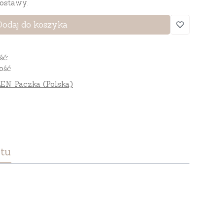
ostawy.
Dodaj do koszyka
ść:
ość
EN Paczka (Polska)
tu