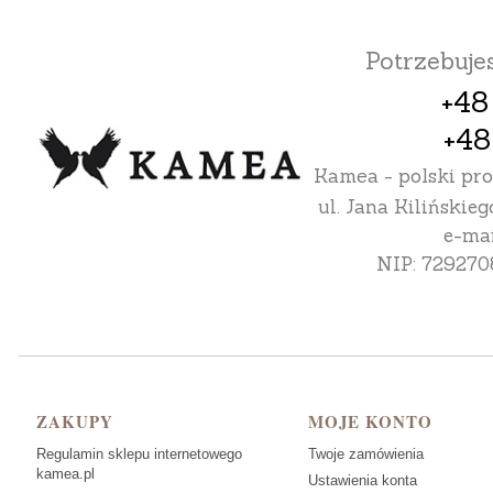
Potrzebuj
+48
+48
Kamea - polski pr
ul. Jana Kilińskieg
e-mai
NIP: 729270
Linki w stopce
ZAKUPY
MOJE KONTO
Regulamin sklepu internetowego
Twoje zamówienia
kamea.pl
Ustawienia konta