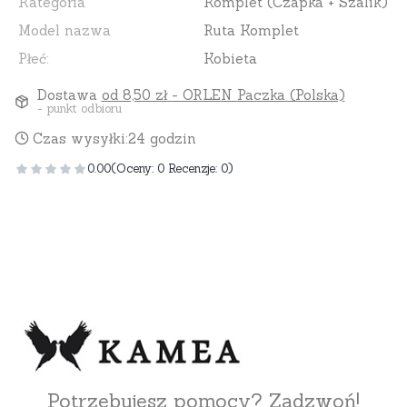
Kategoria
Komplet (Czapka + Szalik)
Model nazwa
Ruta Komplet
Płeć:
Kobieta
Dostawa
od 8,50 zł
- ORLEN Paczka (Polska)
- punkt odbioru
Czas wysyłki:
24 godzin
0.00
(Oceny: 0 Recenzje: 0)
Potrzebujesz pomocy? Zadzwoń!