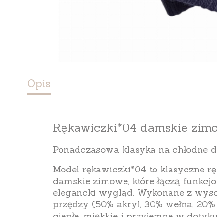
Opis
Rękawiczki*04 damskie zim
Ponadczasowa klasyka na chłodne d
Model
rękawiczki*
04
to klasyczne
r
damskie zimowe
, które łączą
funkcjo
elegancki wygląd
. Wykonane z wysok
przędzy (
50% akryl, 30% wełna, 20%
ciepłe, miękkie i przyjemne w dotyku