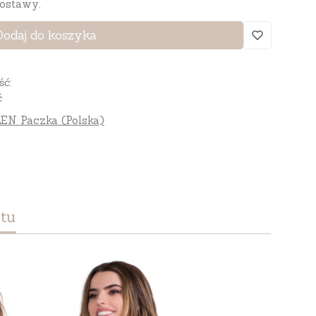
ostawy.
Dodaj do koszyka
ść:
ć
EN Paczka (Polska)
tu