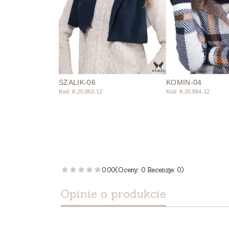
SZALIK-06
KOMIN-04
Kod: K.20.863.12
Kod: K.20.864.12
0.00
(Oceny: 0 Recenzje: 0)
Opinie o produkcie