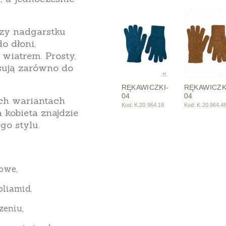
rzy nadgarstku
o dłoni,
i wiatrem.
Prosty,
sują zarówno do
RĘKAWICZKI-
RĘKAWICZK
04
04
ch wariantach
Kod: K.20.964.18
Kod: K.20.964.4
 kobieta znajdzie
o stylu.
mowe
,
oliamid
,
zeniu,