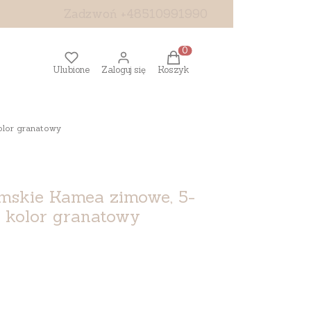
Zadzwoń +48510991990
Produkty w koszyku: 0. Z
Ulubione
Zaloguj się
Koszyk
olor granatowy
mskie Kamea zimowe, 5-
, kolor granatowy