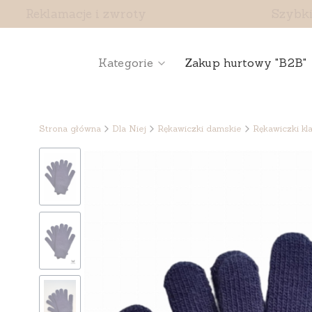
Reklamacje i zwroty
Szybki
Kategorie
Zakup hurtowy "B2B"
Strona główna
Dla Niej
Rękawiczki damskie
Rękawiczki kl