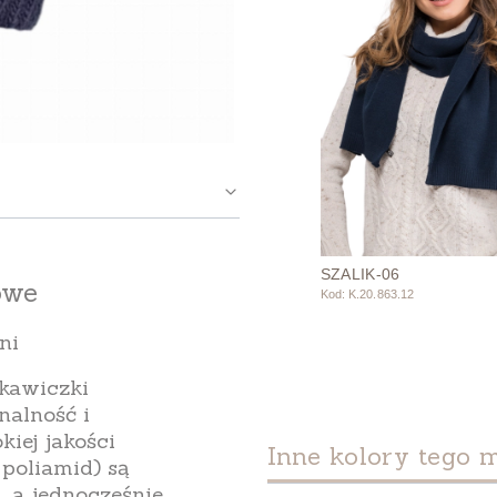
SZALIK-06
owe
Kod: K.20.863.12
ni
ękawiczki
nalność i
iej jakości
Inne kolory tego 
 poliamid
) są
, a jednocześnie