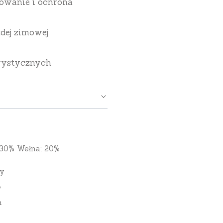
sowanie i ochrona
żdej zimowej
orystycznych
 30% Wełna; 20%
y
e
a