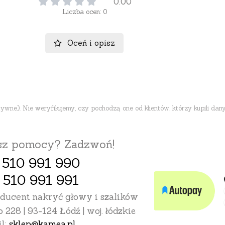
0.00
Liczba ocen: 0
Oceń i opisz
ne). Nie weryfikujemy, czy pochodzą one od klientów, którzy kupili dany
esz pomocy? Zadzwoń!
 510 991 990
 510 991 991
oducent nakryć głowy i szalików
o 228 | 93-124 Łódź | woj. łódzkie
l:
sklep@kamea.pl