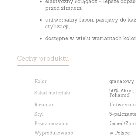
elastyczny ściągacz – lepsze dopa
przed zimnem,
uniwersalny fason, pasujący do ka
stylizacji,
dostępne w wielu wariantach kol
Cechy produktu
Kolor
granatowy
50% Akryl;
Skład materiału
Poliamid
Rozmiar:
Uniwersaln
Styl
5-palczast
Przeznaczenie:
Jesień/Zim
Wyprodukowano
w Polsce