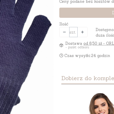
Ceny podane bez kosztów d
Ilość
Dostępno
szt.
duża iloś
Dostawa
od 8,50 zł
- ORL
- punkt odbioru
Czas wysyłki:
24 godzin
Dobierz do komple