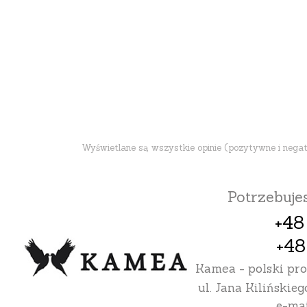
Wyświetlane są wszystkie opinie (pozytywne i negatyw
Potrzebuj
+48
+48
Kamea - polski pr
ul. Jana Kilińskieg
e-mai