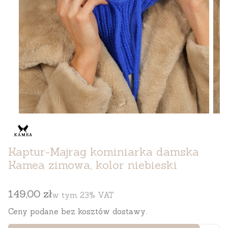
Kaptur-Majrag kominiarka damska
Kamea zimowa, kolor niebieski
Cena
149,00 zł
w tym 23% VAT
w tym
23%
VAT
Ceny podane bez kosztów dostawy.