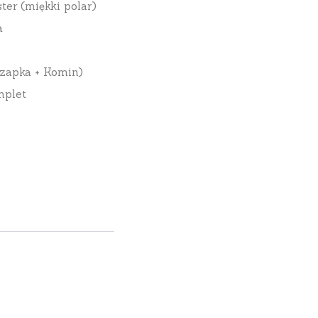
ter (miękki polar)
a
zapka + Komin)
mplet