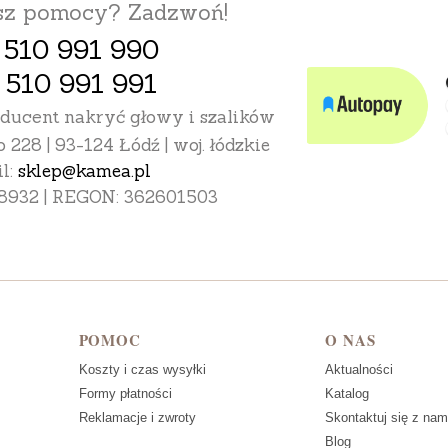
esz pomocy? Zadzwoń!
 510 991 990
 510 991 991
oducent nakryć głowy i szalików
o 228 | 93-124 Łódź | woj. łódzkie
l:
sklep@kamea.pl
8932 | REGON: 362601503
POMOC
O NAS
Koszty i czas wysyłki
Aktualności
Formy płatności
Katalog
Reklamacje i zwroty
Skontaktuj się z nam
Blog