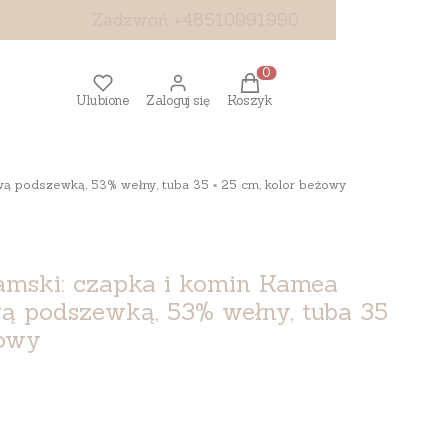
Zadzwoń +48510991990
Produkty w koszyku: 0. Z
Ulubione
Zaloguj się
Koszyk
ą podszewką, 53% wełny, tuba 35 × 25 cm, kolor beżowy
amski: czapka i komin Kamea
ą podszewką, 53% wełny, tuba 35
żowy