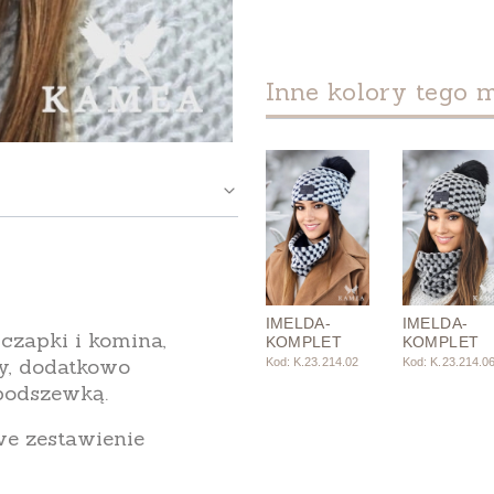
Inne kolory tego 
IMELDA-
IMELDA-
 czapki i komina,
KOMPLET
KOMPLET
y, dodatkowo
Kod: K.23.214.02
Kod: K.23.214.0
podszewką.
we zestawienie