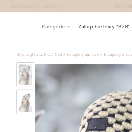
Reklamacje i zwroty
Szybki
Kategorie
Zakup hurtowy "B2B"
Strona główna
Dla Niej
Komplety zimowe
Komplety z ko