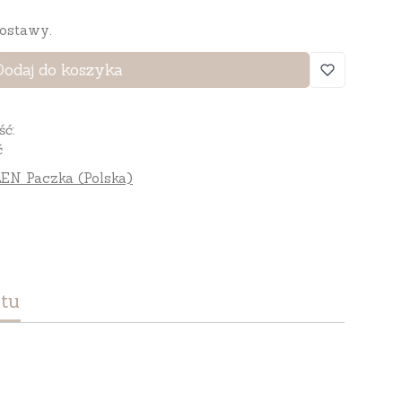
ostawy.
Dodaj do koszyka
ść:
ć
EN Paczka (Polska)
tu