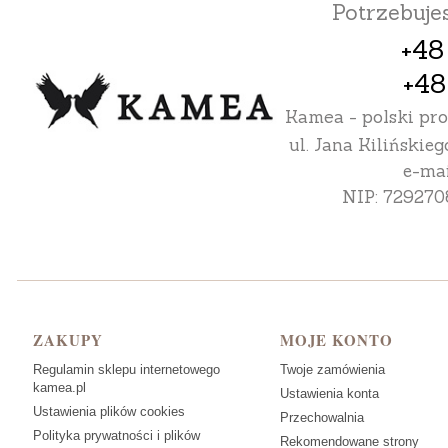
Potrzebuj
+48
+48
Kamea - polski pr
ul. Jana Kilińskieg
e-mai
NIP: 729270
Linki w stopce
ZAKUPY
MOJE KONTO
Regulamin sklepu internetowego
Twoje zamówienia
kamea.pl
Ustawienia konta
Ustawienia plików cookies
Przechowalnia
Polityka prywatności i plików
Rekomendowane strony