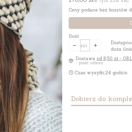
w tym 23% VAT
w tym
23%
VAT
Ceny podane bez kosztów d
Ilość
Dostępno
szt.
duża iloś
Dostawa
od 8,50 zł
- ORL
- punkt odbioru
Czas wysyłki:
24 godzin
Dobierz do komple