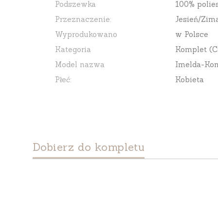
Podszewka
100% polies
Przeznaczenie:
Jesień/Zim
Wyprodukowano
w Polsce
Kategoria
Komplet (C
Model nazwa
Imelda-Ko
Płeć:
Kobieta
Dobierz do kompletu