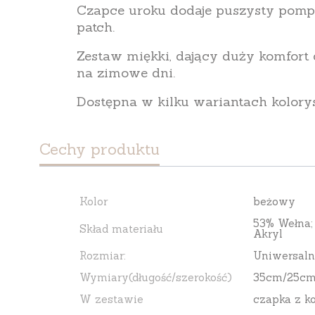
Czapce uroku dodaje puszysty pom
patch.
Zestaw miękki, dający duży komfort 
na zimowe dni.
Dostępna w kilku wariantach kolory
Cechy produktu
Kolor
beżowy
53% Wełna; 
Skład materiału
Akryl
Rozmiar:
Uniwersaln
Wymiary(długość/szerokość)
35cm/25c
W zestawie
czapka z 