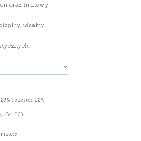
pon oraz firmowy
cieplny, idealny
stycznych.
25% Poliester; 22%
y (54-60)
m
kominem