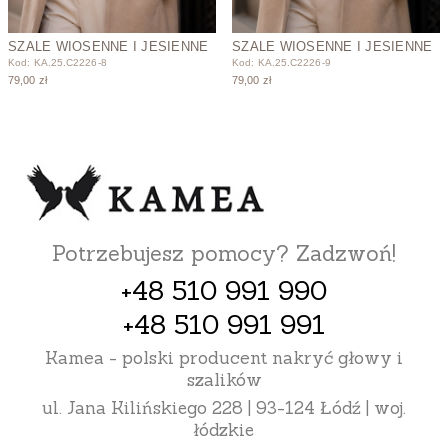
SZALE WIOSENNE I JESIENNE
SZALE WIOSENNE I JESIENNE
Kod: KA.25.C2226-8
Kod: KA.25.C2226-9
79,00 zł
79,00 zł
Potrzebujesz pomocy? Zadzwoń!
+48 510 991 990
+48 510 991 991
Kamea - polski producent nakryć głowy i
szalików
ul. Jana Kilińskiego 228 | 93-124 Łódź | woj.
łódzkie