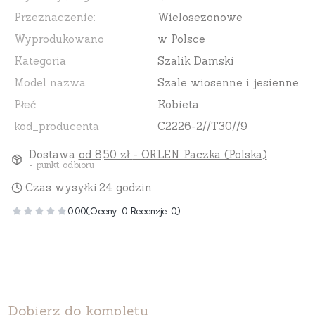
Przeznaczenie:
Wielosezonowe
Wyprodukowano
w Polsce
Kategoria
Szalik Damski
Model nazwa
Szale wiosenne i jesienne
Płeć:
Kobieta
kod_producenta
C2226-2//T30//9
Dostawa
od 8,50 zł
- ORLEN Paczka (Polska)
- punkt odbioru
Czas wysyłki:
24 godzin
0.00
(Oceny: 0 Recenzje: 0)
Dobierz do kompletu