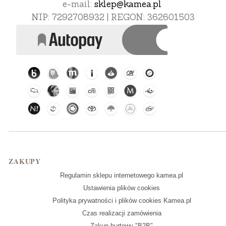
e-mail:
sklep@kamea.pl
NIP: 7292708932 | REGON: 362601503
Linki w stopce
ZAKUPY
Regulamin sklepu internetowego kamea.pl
Ustawienia plików cookies
Polityka prywatności i plików cookies Kamea.pl
Czas realizacji zamówienia
Zakup hurtowy "B2B"