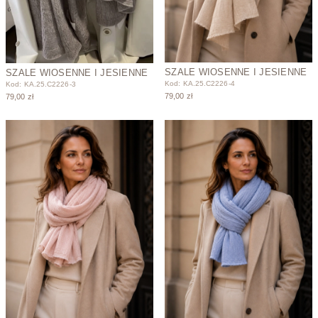
SZALE WIOSENNE I JESIENNE
SZALE WIOSENNE I JESIENNE
Kod: KA.25.C2226-4
Kod: KA.25.C2226-3
79,00 zł
79,00 zł