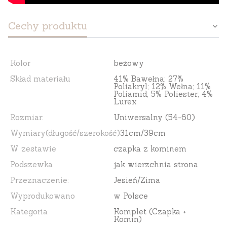
Cechy produktu
Kolor
beżowy
Skład materiału
41% Bawełna; 27%
Poliakryl; 12% Wełna; 11%
Poliamid; 5% Poliester; 4%
Lurex
Rozmiar:
Uniwersalny (54-60)
Wymiary(długość/szerokość)
31cm/39cm
W zestawie
czapka z kominem
Podszewka
jak wierzchnia strona
Przeznaczenie:
Jesień/Zima
Wyprodukowano
w Polsce
Kategoria
Komplet (Czapka +
Komin)