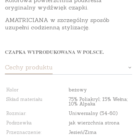
Kolorowa powierzchnia podkreśla
oryginalny wydźwięk czapki.
AMATRICIANA w szczególny sposób
uzupełni codzienną stylizację.
CZAPKA WYPRODUKOWANA W POLSCE.
Cechy produktu
Kolor
beżowy
Skład materiału
75% Poliakryl; 15% Wełna;
10% Alpaka
Rozmiar:
Uniwersalny (54-60)
Podszewka
jak wierzchnia strona
Przeznaczenie:
Jesień/Zima