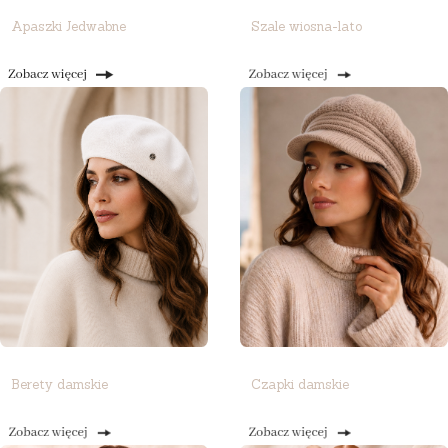
Apaszki Jedwabne
Szale wiosna-lato
Berety damskie
Czapki damskie