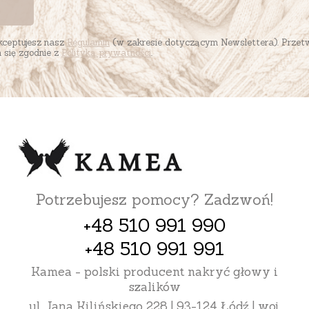
akceptujesz nasz
Regulamin
(w zakresie dotyczącym Newslettera). Przet
się zgodnie z
Polityką prywatności
.
Potrzebujesz pomocy? Zadzwoń!
+48 510 991 990
+48 510 991 991
Kamea - polski producent nakryć głowy i
szalików
ul. Jana Kilińskiego 228 | 93-124 Łódź | woj.