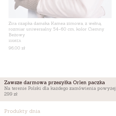
Zira czapka damska Kamea zimowa, z wełną,
rozmiar uniwersalny 54–60 cm, kolor Ciemny
Beżowy
PRODUCENT
KAMEA
Cena
96,00 zł
Zawsze darmowa przesyłka Orlen paczka
Na terenie Polski dla każdego zamówienia powyżej
299 zł
Produkty dnia