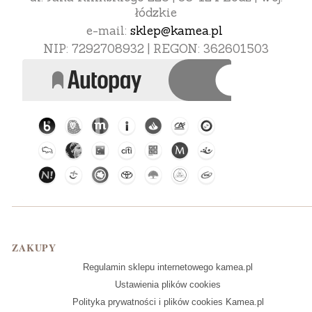
łódzkie
e-mail:
sklep@kamea.pl
NIP: 7292708932 | REGON: 362601503
Linki w stopce
ZAKUPY
Regulamin sklepu internetowego kamea.pl
Ustawienia plików cookies
Polityka prywatności i plików cookies Kamea.pl