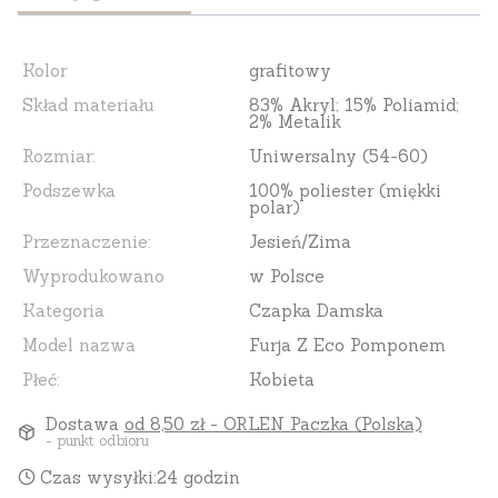
Kolor
grafitowy
Skład materiału
83% Akryl; 15% Poliamid;
2% Metalik
Rozmiar:
Uniwersalny (54-60)
Podszewka
100% poliester (miękki
polar)
Przeznaczenie:
Jesień/Zima
Wyprodukowano
w Polsce
Kategoria
Czapka Damska
Model nazwa
Furja Z Eco Pomponem
Płeć:
Kobieta
Dostawa
od 8,50 zł
- ORLEN Paczka (Polska)
- punkt odbioru
Czas wysyłki:
24 godzin