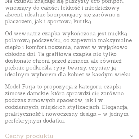
Na czubku znajduje się
puszysty eco pompon
,
wnoszący do całości lekkość i młodzieżowy
akcent, idealnie komponujący się zarówno z
płaszczem, jak i sportową kurtką.
Od wewnątrz czapka wykończona jest
miękką
polarową podszewką
, co zapewnia
maksymalne
ciepło i komfort noszenia
, nawet w wyjątkowo
chłodne dni. Ta
grafitowa czapka
nie tylko
doskonale chroni przed zimnem, ale również
pięknie podkreśla rysy twarzy, czyniąc ją
idealnym wyborem dla kobiet w każdym wieku.
Model
Furja
to propozycja z kategorii
czapki
zimowe damskie
, która sprawdzi się zarówno
podczas zimowych spacerów, jak i w
codziennych, miejskich stylizacjach. Elegancja,
praktyczność i nowoczesny design – w jednym,
perfekcyjnym dodatku.
Cechy produktu