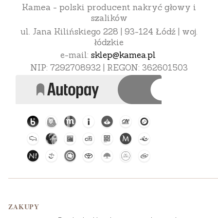
Kamea - polski producent nakryć głowy i
szalików
ul. Jana Kilińskiego 228 | 93-124 Łódź | woj.
łódzkie
e-mail:
sklep@kamea.pl
NIP: 7292708932 | REGON: 362601503
Linki w stopce
ZAKUPY