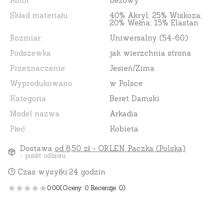
Kolor
beżowy
Skład materiału
40% Akryl; 25% Wiskoza;
20% Wełna; 15% Elastan
Rozmiar:
Uniwersalny (54-60)
Podszewka
jak wierzchnia strona
Przeznaczenie:
Jesień/Zima
Wyprodukowano
w Polsce
Kategoria
Beret Damski
Model nazwa
Arkadia
Płeć:
Kobieta
Dostawa
od 8,50 zł
- ORLEN Paczka (Polska)
- punkt odbioru
Czas wysyłki:
24 godzin
0.00
(Oceny: 0 Recenzje: 0)