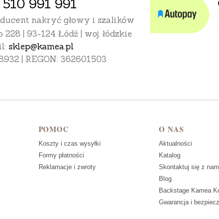
 510 991 991
oducent nakryć głowy i szalików
o 228 | 93-124 Łódź | woj. łódzkie
l:
sklep@kamea.pl
8932 | REGON: 362601503
POMOC
O NAS
Koszty i czas wysyłki
Aktualności
Formy płatności
Katalog
Reklamacje i zwroty
Skontaktuj się z nam
Blog
Backstage Kamea Ko
Gwarancja i bezpiec