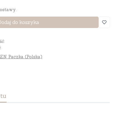
ostawy.
Dodaj do koszyka
ść:
ć
EN Paczka (Polska)
tu