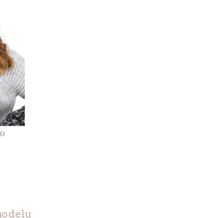
KI
modelu