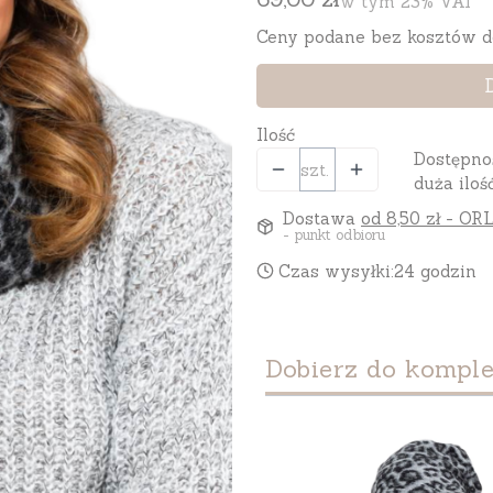
w tym 23% VAT
w tym
23%
VAT
Ceny podane bez kosztów d
Ilość
Dostępno
szt.
duża iloś
Dostawa
od 8,50 zł
- ORL
- punkt odbioru
Czas wysyłki:
24 godzin
Dobierz do komple