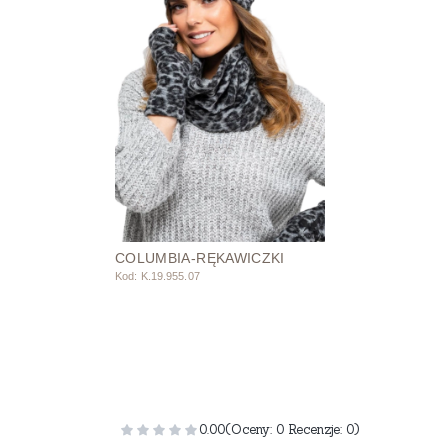
COLUMBIA-RĘKAWICZKI
Kod: K.19.955.07
0.00
(Oceny: 0 Recenzje: 0)