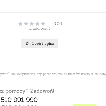
0.00
Liczba ocen: 0
Oceń i opisz
ne). Nie weryfikujemy, czy pochodzą one od klientów, którzy kupili dany
esz pomocy? Zadzwoń!
 510 991 990