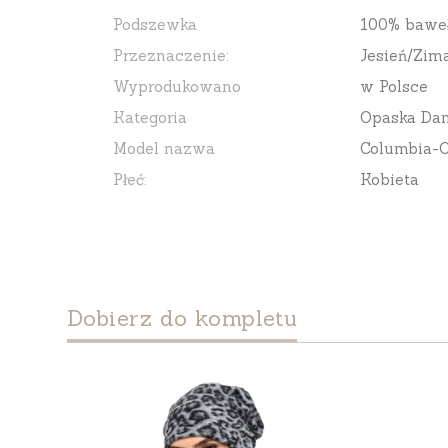
Podszewka
100% bawe
Przeznaczenie:
Jesień/Zim
Wyprodukowano
w Polsce
Kategoria
Opaska Da
Model nazwa
Columbia-
Płeć:
Kobieta
Dobierz do kompletu