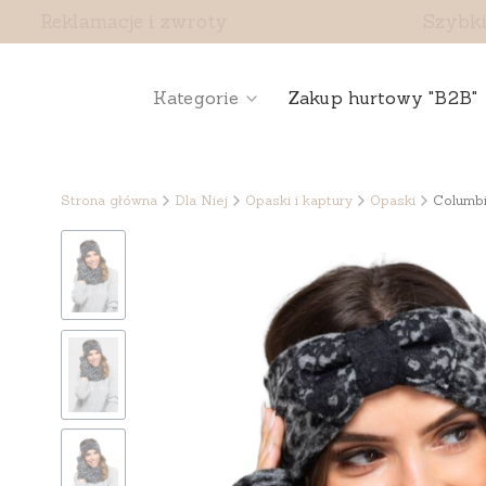
Reklamacje i zwroty
Szybki
Kategorie
Zakup hurtowy "B2B"
Strona główna
Dla Niej
Opaski i kaptury
Opaski
Columbi