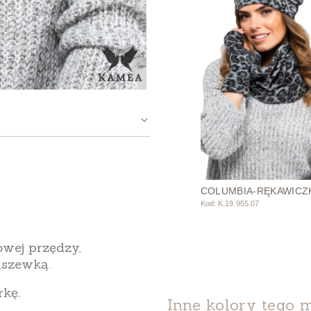
COLUMBIA-RĘKAWICZ
Kod: K.19.955.07
wej przędzy,
dszewką.
rkę.
Inne kolory tego 