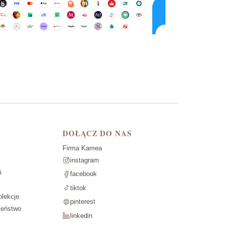
DOŁĄCZ DO NAS
Firma Kamea
instagram
i
facebook
tiktok
lekcje
pinterest
zeństwo
linkedin