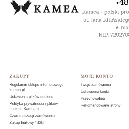
+48
Kamea - polski pr
ul. Jana Kilińskieg
e-mai
NIP: 729270
Linki w stopce
ZAKUPY
MOJE KONTO
Regulamin sklepu internetowego
Twoje zamówienia
kamea.pl
Ustawienia konta
Ustawienia plików cookies
Przechowalnia
Polityka prywatności i plików
Rekomendowane strony
cookies Kamea.pl
Czas realizacji zamówienia
Zakup hurtowy "B2B"