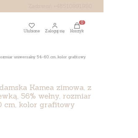
Zadzwoń +48510991990
Produkty w koszyku: 0. Z
Ulubione
Zaloguj się
Koszyk
miar uniwersalny 54–60 cm, kolor grafitowy
 damska Kamea zimowa, z
ewką, 56% wełny, rozmiar
 cm, kolor grafitowy