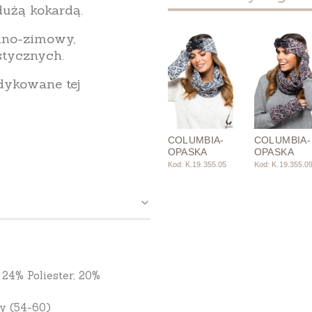
dużą kokardą.
nno-zimowy,
stycznych.
dykowane tej
COLUMBIA-
COLUMBIA-
OPASKA
OPASKA
.
Kod: K.19.355.05
Kod: K.19.355.0
24% Poliester; 20%
y (54-60)