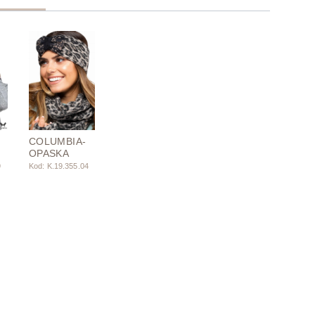
COLUMBIA-
OPASKA
9
Kod: K.19.355.04