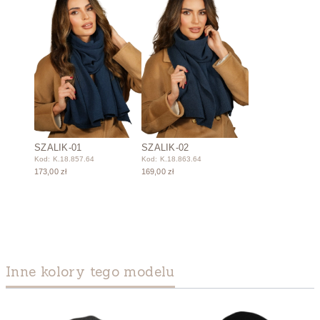
SZALIK-01
SZALIK-02
Kod: K.18.857.64
Kod: K.18.863.64
173,00 zł
169,00 zł
Inne kolory tego modelu