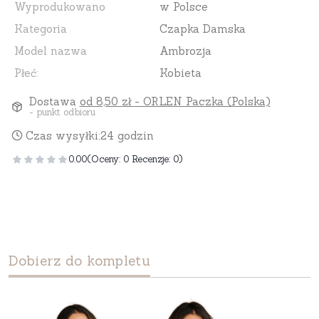
Wyprodukowano
w Polsce
Kategoria
Czapka Damska
Model nazwa
Ambrozja
Płeć:
Kobieta
Dostawa
od 8,50 zł
- ORLEN Paczka (Polska)
- punkt odbioru
Czas wysyłki:
24 godzin
0.00
(Oceny: 0 Recenzje: 0)
Dobierz do kompletu