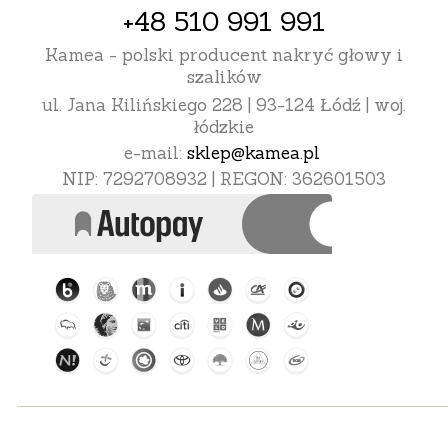
+48 510 991 991
Kamea - polski producent nakryć głowy i
szalików
ul. Jana Kilińskiego 228 | 93-124 Łódź | woj.
łódzkie
e-mail:
sklep@kamea.pl
NIP: 7292708932 | REGON: 362601503