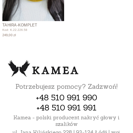
TAHIRA-KOMPLET
Kod: K.22.226.58
249,00 zł
Potrzebujesz pomocy? Zadzwoń!
+48 510 991 990
+48 510 991 991
Kamea - polski producent nakryć głowy i
szalików
ul. Jana Kilińskiego 228 | 93-124 Łódź | woj.