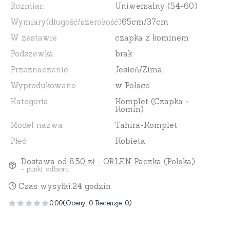
Rozmiar:
Uniwersalny (54-60)
Wymiary(długość/szerokość)
65cm/37cm
W zestawie
czapka z kominem
Podszewka
brak
Przeznaczenie:
Jesień/Zima
Wyprodukowano
w Polsce
Kategoria
Komplet (Czapka +
Komin)
Model nazwa
Tahira-Komplet
Płeć:
Kobieta
Dostawa
od 8,50 zł
- ORLEN Paczka (Polska)
- punkt odbioru
Czas wysyłki:
24 godzin
0.00
(Oceny: 0 Recenzje: 0)