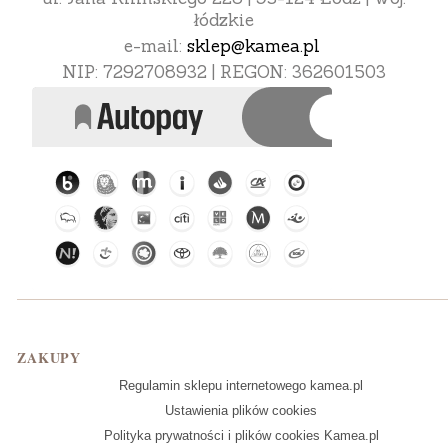
łódzkie
e-mail:
sklep@kamea.pl
NIP: 7292708932 | REGON: 362601503
Linki w stopce
ZAKUPY
Regulamin sklepu internetowego kamea.pl
Ustawienia plików cookies
Polityka prywatności i plików cookies Kamea.pl