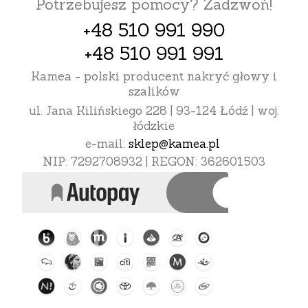
Potrzebujesz pomocy? Zadzwoń!
+48 510 991 990
+48 510 991 991
Kamea - polski producent nakryć głowy i
szalików
ul. Jana Kilińskiego 228 | 93-124 Łódź | woj.
łódzkie
e-mail:
sklep@kamea.pl
NIP: 7292708932 | REGON: 362601503