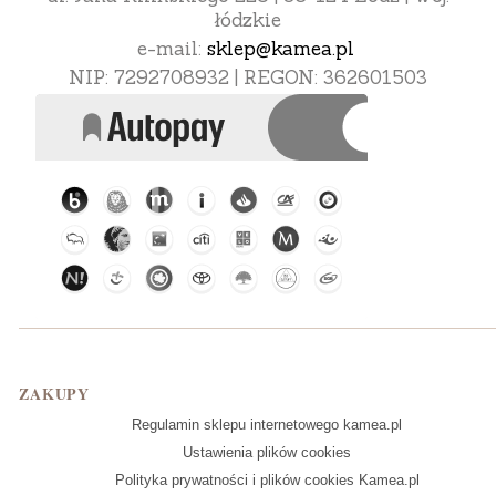
łódzkie
e-mail:
sklep@kamea.pl
NIP: 7292708932 | REGON: 362601503
Linki w stopce
ZAKUPY
Regulamin sklepu internetowego kamea.pl
Ustawienia plików cookies
Polityka prywatności i plików cookies Kamea.pl