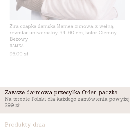
Zira czapka damska Kamea zimowa, z wełną,
rozmiar uniwersalny 54–60 cm, kolor Ciemny
Beżowy
PRODUCENT
KAMEA
Cena
96,00 zł
Zawsze darmowa przesyłka Orlen paczka
Na terenie Polski dla każdego zamówienia powyżej
299 zł
Produkty dnia