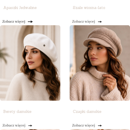
Apaszki Jedwabne
Szale wiosna-lato
Berety damskie
Czapki damskie