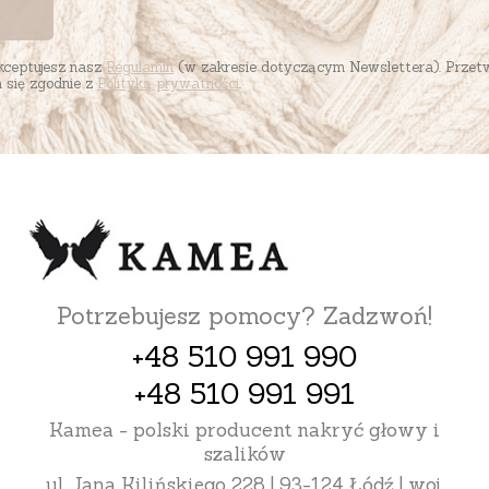
akceptujesz nasz
Regulamin
(w zakresie dotyczącym Newslettera). Przet
się zgodnie z
Polityką prywatności
.
Potrzebujesz pomocy? Zadzwoń!
+48 510 991 990
+48 510 991 991
Kamea - polski producent nakryć głowy i
szalików
ul. Jana Kilińskiego 228 | 93-124 Łódź | woj.