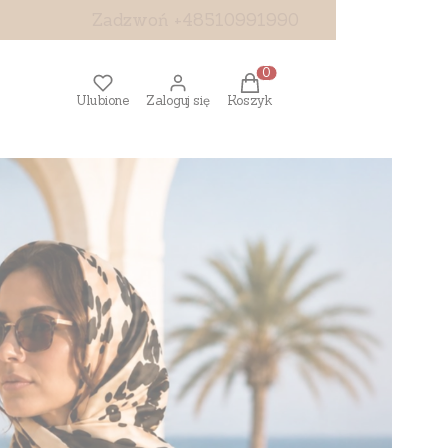
Zadzwoń +48510991990
Produkty w koszyku: 0. Z
Ulubione
Zaloguj się
Koszyk