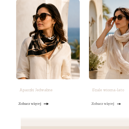
Apaszki Jedwabne
Szale wiosna-lato