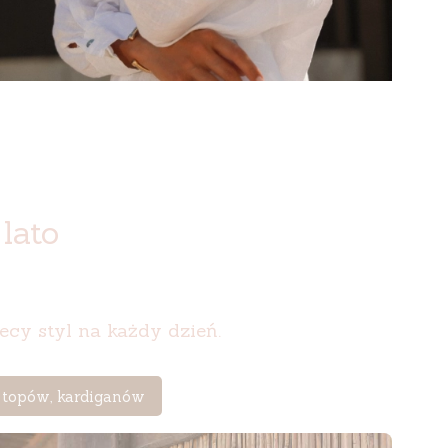
lato
iecy styl na każdy dzień.
, topów, kardiganów