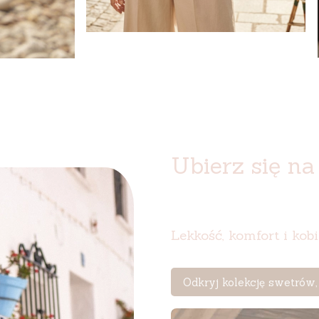
Ubierz się na 
Lekkość, komfort i kob
Odkryj kolekcję swetrów