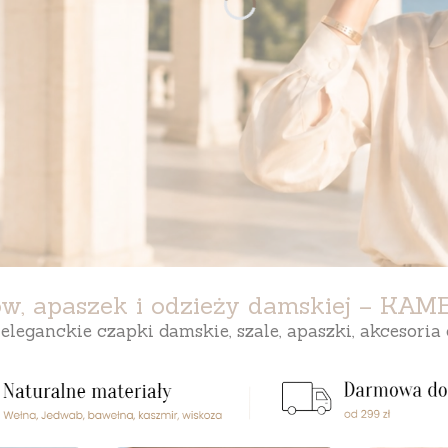
.
.
ków, apaszek i odzieży damskiej – KAM
leganckie czapki damskie, szale, apaszki, akcesoria