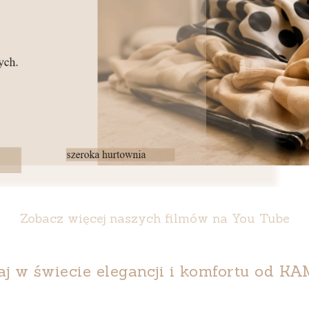
Zobacz więcej naszych filmów na You Tube
aj w świecie elegancji i komfortu od
KA