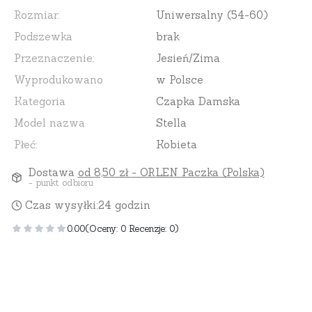
Rozmiar:
Uniwersalny (54-60)
Podszewka
brak
Przeznaczenie:
Jesień/Zima
Wyprodukowano
w Polsce
Kategoria
Czapka Damska
Model nazwa
Stella
Płeć:
Kobieta
Dostawa
od 8,50 zł
- ORLEN Paczka (Polska)
- punkt odbioru
Czas wysyłki:
24 godzin
0.00
(Oceny: 0 Recenzje: 0)