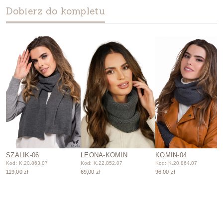
Dobierz do kompletu
SZALIK-06
LEONA-KOMIN
KOMIN-04
Kod: K.20.863.07
Kod: K.22.852.07
Kod: K.20.864.07
119,00 zł
69,00 zł
96,00 zł