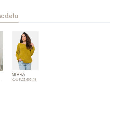
modelu
MIRRA
Kod: K.21.603.49
8