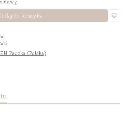
ostawy.
Dodaj do koszyka
ść:
ość
EN Paczka (Polska)
tu