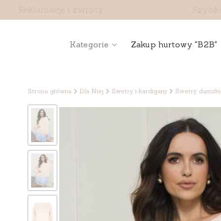
Reklamacje i zwroty
Szybki
Kategorie
Zakup hurtowy "B2B"
Strona główna
Dla Niej
Swetry i kardigany
Swetry damski