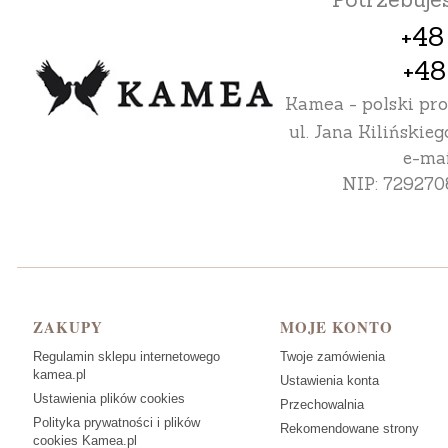
+48
+48
Kamea - polski pr
ul. Jana Kilińskieg
e-mai
NIP: 729270
Linki w stopce
ZAKUPY
MOJE KONTO
Regulamin sklepu internetowego
Twoje zamówienia
kamea.pl
Ustawienia konta
Ustawienia plików cookies
Przechowalnia
Polityka prywatności i plików
Rekomendowane strony
cookies Kamea.pl