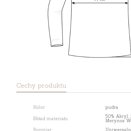
Cechy produktu
Kolor
pudra
50% Akryl;
Skład materiału
Merynos We
Rozmiar:
Uniwersaln