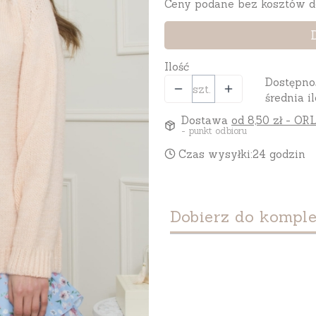
Ceny podane bez kosztów d
Ilość
Dostępno
szt.
średnia il
Dostawa
od 8,50 zł
- ORL
- punkt odbioru
Czas wysyłki:
24 godzin
Dobierz do komple