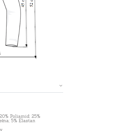
 20% Poliamid; 25%
łna; 5% Elastan
y