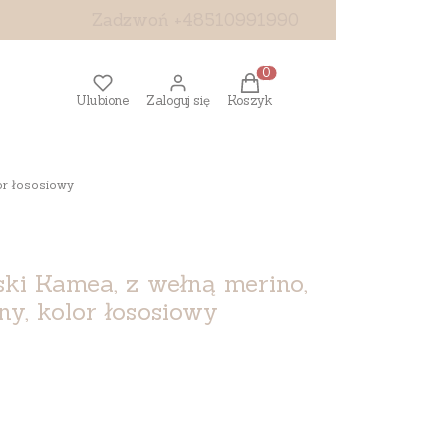
Zadzwoń +48510991990
Produkty w koszyku: 0. Z
Ulubione
Zaloguj się
Koszyk
or łososiowy
ki Kamea, z wełną merino,
ny, kolor łososiowy