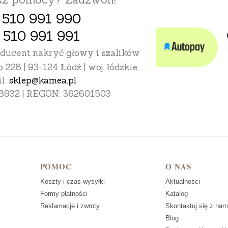
 510 991 990
 510 991 991
oducent nakryć głowy i szalików
o 228 | 93-124 Łódź | woj. łódzkie
l:
sklep@kamea.pl
8932 | REGON: 362601503
POMOC
O NAS
Koszty i czas wysyłki
Aktualności
Formy płatności
Katalog
Reklamacje i zwroty
Skontaktuj się z nam
Blog