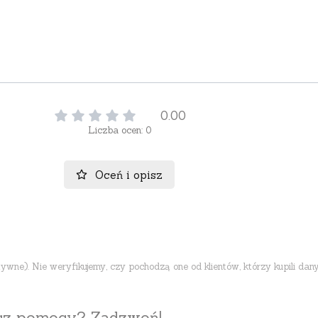
0.00
Liczba ocen: 0
Oceń i opisz
ne). Nie weryfikujemy, czy pochodzą one od klientów, którzy kupili dany
esz pomocy? Zadzwoń!