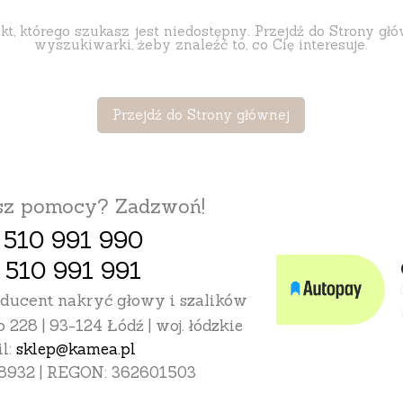
t, którego szukasz jest niedostępny. Przejdź do Strony głó
wyszukiwarki, żeby znaleźć to, co Cię interesuje.
Przejdź do Strony głównej
esz pomocy? Zadzwoń!
 510 991 990
 510 991 991
oducent nakryć głowy i szalików
o 228 | 93-124 Łódź | woj. łódzkie
l:
sklep@kamea.pl
8932 | REGON: 362601503