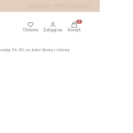
Zadzwoń +48510991990
Produkty w koszyku: 0. Z
Ulubione
Zaloguj się
Koszyk
alny 54–60 cm, kolor liliowy i różowy