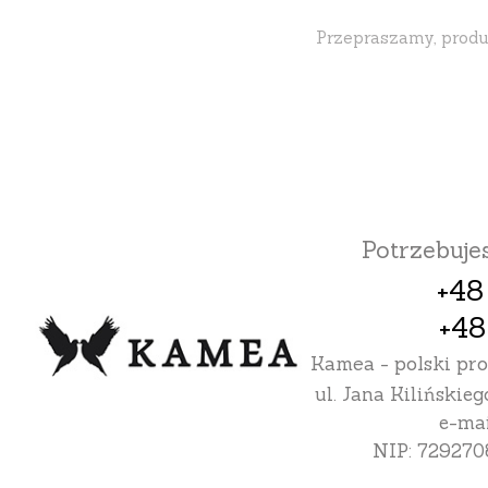
Przepraszamy, produk
Potrzebuj
+48
+48
Kamea - polski pr
ul. Jana Kilińskieg
e-mai
NIP: 729270