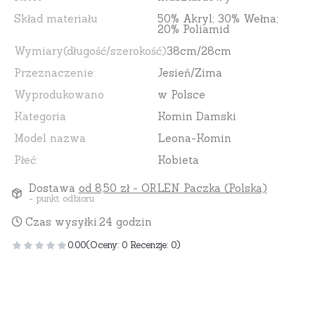
Skład materiału
50% Akryl; 30% Wełna;
20% Poliamid
Wymiary(długość/szerokość)
38cm/28cm
Przeznaczenie:
Jesień/Zima
Wyprodukowano
w Polsce
Kategoria
Komin Damski
Model nazwa
Leona-Komin
Płeć:
Kobieta
Dostawa
od 8,50 zł
- ORLEN Paczka (Polska)
- punkt odbioru
Czas wysyłki:
24 godzin
0.00
(Oceny: 0 Recenzje: 0)