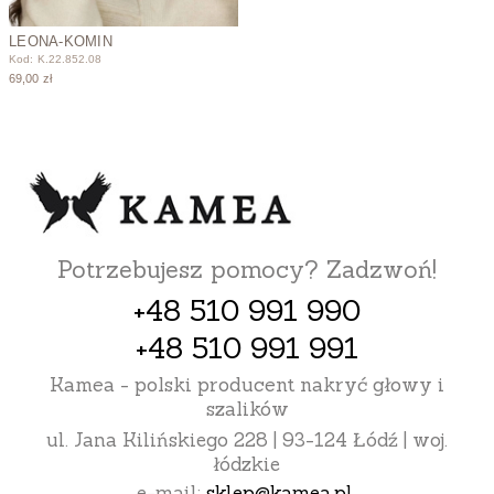
LEONA-KOMIN
Kod: K.22.852.08
69,00 zł
Potrzebujesz pomocy? Zadzwoń!
+48 510 991 990
+48 510 991 991
Kamea - polski producent nakryć głowy i
szalików
ul. Jana Kilińskiego 228 | 93-124 Łódź | woj.
łódzkie
e-mail:
sklep@kamea.pl