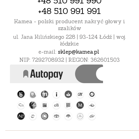
+48 510 991 990
+48 510 991 991
Kamea - polski producent nakryć głowy i
szalików
ul. Jana Kilińskiego 228 | 93-124 Łódź | woj.
łódzkie
e-mail:
sklep@kamea.pl
NIP: 7292708932 | REGON: 362601503