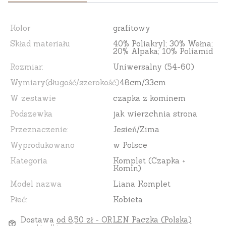
Kolor
grafitowy
Skład materiału
40% Poliakryl; 30% Wełna;
20% Alpaka; 10% Poliamid
Rozmiar:
Uniwersalny (54-60)
Wymiary(długość/szerokość)
48cm/33cm
W zestawie
czapka z kominem
Podszewka
jak wierzchnia strona
Przeznaczenie:
Jesień/Zima
Wyprodukowano
w Polsce
Kategoria
Komplet (Czapka +
Komin)
Model nazwa
Liana Komplet
Płeć:
Kobieta
Dostawa
od 8,50 zł
- ORLEN Paczka (Polska)