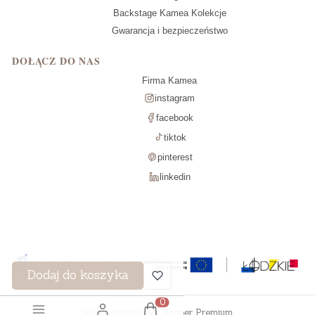
Backstage Kamea Kolekcje
Gwarancja i bezpieczeństwo
DOŁĄCZ DO NAS
Firma Kamea
instagram
facebook
tiktok
pinterest
linkedin
Dodaj do koszyka
Produkty w koszyku: 0. Zobac
Sklep internetowy
Shoper Premium