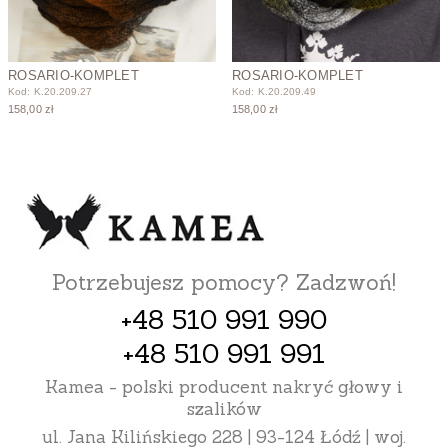
ROSARIO-KOMPLET
ROSARIO-KOMPLET
Kod: K.20.209.27
Kod: K.20.209.49
158,00 zł
158,00 zł
Potrzebujesz pomocy? Zadzwoń!
+48 510 991 990
+48 510 991 991
Kamea - polski producent nakryć głowy i
szalików
ul. Jana Kilińskiego 228 | 93-124 Łódź | woj.