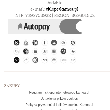
łódzkie
e-mail:
sklep@kamea.pl
NIP: 7292708932 | REGON: 362601503
Linki w stopce
ZAKUPY
Regulamin sklepu internetowego kamea.pl
Ustawienia plików cookies
Polityka prywatności i plików cookies Kamea.pl