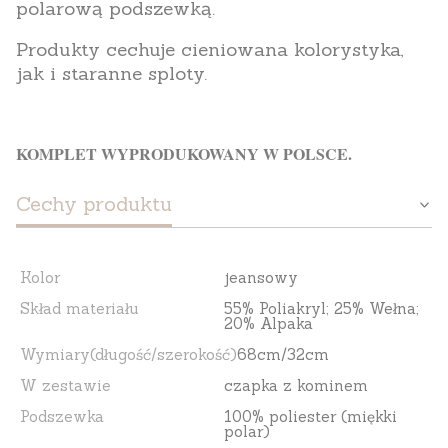
polarową podszewką.
Produkty cechuje cieniowana kolorystyka,
jak i staranne sploty.
KOMPLET WYPRODUKOWANY W POLSCE.
Cechy produktu
Kolor
jeansowy
Skład materiału
55% Poliakryl; 25% Wełna;
20% Alpaka
Wymiary(długość/szerokość)
68cm/32cm
W zestawie
czapka z kominem
Podszewka
100% poliester (miękki
polar)