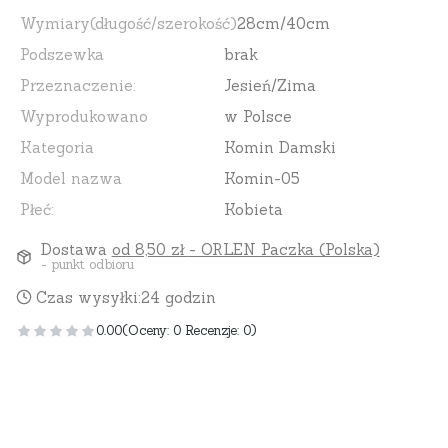
Wymiary(długość/szerokość)
28cm/40cm
Podszewka
brak
Przeznaczenie:
Jesień/Zima
Wyprodukowano
w Polsce
Kategoria
Komin Damski
Model nazwa
Komin-05
Płeć:
Kobieta
Dostawa
od 8,50 zł
- ORLEN Paczka (Polska)
- punkt odbioru
Czas wysyłki:
24 godzin
0.00
(Oceny: 0 Recenzje: 0)