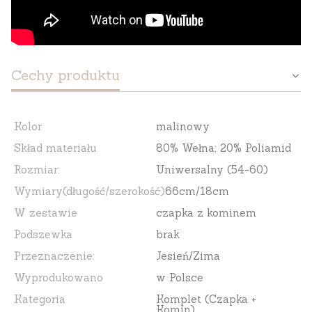
Cechy produktu
Kolor
malinowy
Skład materiału
80% Wełna; 20% Poliamid
Rozmiar:
Uniwersalny (54-60)
Wymiary(długość/szerokość)
66cm/18cm
W zestawie
czapka z kominem
Podszewka
brak
Przeznaczenie:
Jesień/Zima
Wyprodukowano
w Polsce
Kategoria
Komplet (Czapka +
Komin)