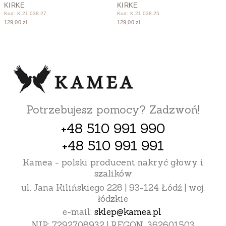
KIRKE
KIRKE
Kod: K.21.038.27
Kod: K.21.038.25
129,00 zł
129,00 zł
Potrzebujesz pomocy? Zadzwoń!
+48 510 991 990
+48 510 991 991
Kamea - polski producent nakryć głowy i
szalików
ul. Jana Kilińskiego 228 | 93-124 Łódź | woj.
łódzkie
e-mail:
sklep@kamea.pl
NIP: 7292708932 | REGON: 362601503