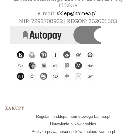
łódzkie
e-mail:
sklep@kamea.pl
NIP: 7292708932 | REGON: 362601503
Linki w stopce
ZAKUPY
Regulamin sklepu internetowego kamea.pl
Ustawienia plików cookies
Polityka prywatności i plików cookies Kamea.pl