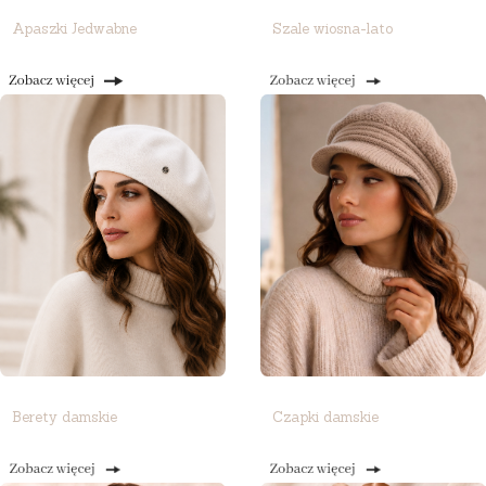
Apaszki Jedwabne
Szale wiosna-lato
Berety damskie
Czapki damskie