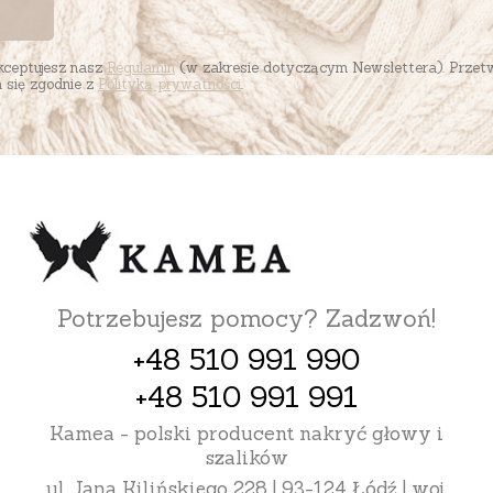
akceptujesz nasz
Regulamin
(w zakresie dotyczącym Newslettera). Przet
się zgodnie z
Polityką prywatności
.
Potrzebujesz pomocy? Zadzwoń!
+48 510 991 990
+48 510 991 991
Kamea - polski producent nakryć głowy i
szalików
ul. Jana Kilińskiego 228 | 93-124 Łódź | woj.