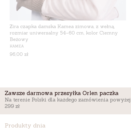
Zira czapka damska Kamea zimowa, z wełną,
rozmiar uniwersalny 54–60 cm, kolor Ciemny
Beżowy
PRODUCENT
KAMEA
Cena
96,00 zł
Zawsze darmowa przesyłka Orlen paczka
Na terenie Polski dla każdego zamówienia powyżej
299 zł
Produkty dnia