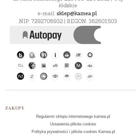
łódzkie
e-mail:
sklep@kamea.pl
NIP: 7292708932 | REGON: 362601503
Linki w stopce
ZAKUPY
Regulamin sklepu internetowego kamea.pl
Ustawienia plików cookies
Polityka prywatności i plików cookies Kamea.pl