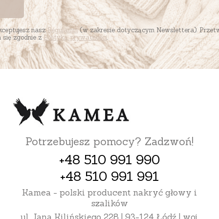
akceptujesz nasz
Regulamin
(w zakresie dotyczącym Newslettera). Przet
się zgodnie z
Polityką prywatności
.
Potrzebujesz pomocy? Zadzwoń!
+48 510 991 990
+48 510 991 991
Kamea - polski producent nakryć głowy i
szalików
ul. Jana Kilińskiego 228 | 93-124 Łódź | woj.