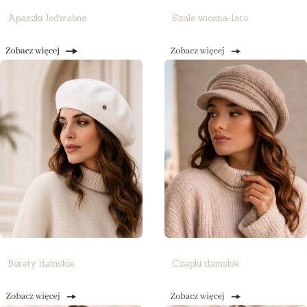
Apaszki Jedwabne
Szale wiosna-lato
Berety damskie
Czapki damskie