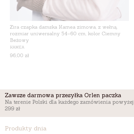
Zira czapka damska Kamea zimowa, z wełną,
rozmiar uniwersalny 54–60 cm, kolor Ciemny
Beżowy
PRODUCENT
KAMEA
Cena
96,00 zł
Zawsze darmowa przesyłka Orlen paczka
Na terenie Polski dla każdego zamówienia powyżej
299 zł
Produkty dnia