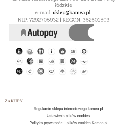
łódzkie
e-mail:
sklep@kamea.pl
NIP: 7292708932 | REGON: 362601503
Linki w stopce
ZAKUPY
Regulamin sklepu internetowego kamea.pl
Ustawienia plików cookies
Polityka prywatności i plików cookies Kamea.pl