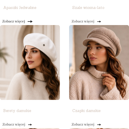
Apaszki Jedwabne
Szale wiosna-lato
Berety damskie
Czapki damskie