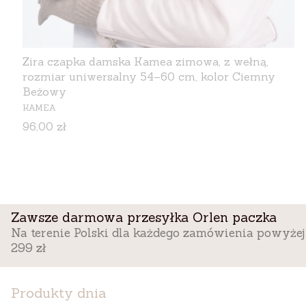
Zira czapka damska Kamea zimowa, z wełną,
rozmiar uniwersalny 54–60 cm, kolor Ciemny
Beżowy
PRODUCENT
KAMEA
Cena
96,00 zł
Zawsze darmowa przesyłka Orlen paczka
Na terenie Polski dla każdego zamówienia powyżej
299 zł
Produkty dnia