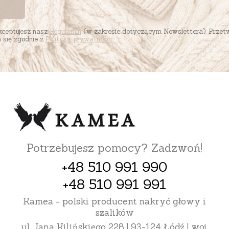
akceptujesz nasz
Regulamin
(w zakresie dotyczącym Newslettera). Przet
się zgodnie z
Polityką prywatności
.
Potrzebujesz pomocy? Zadzwoń!
+48 510 991 990
+48 510 991 991
Kamea - polski producent nakryć głowy i
szalików
ul. Jana Kilińskiego 228 | 93-124 Łódź | woj.