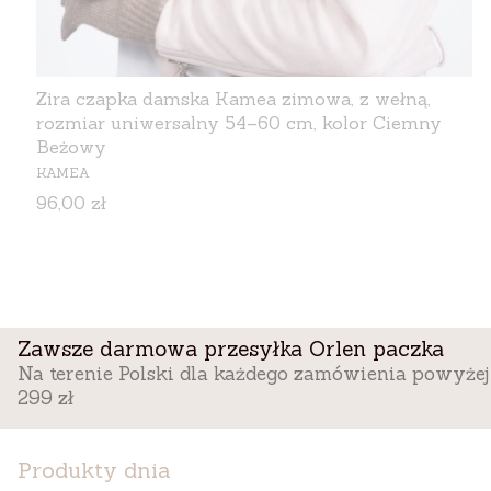
Zira czapka damska Kamea zimowa, z wełną,
rozmiar uniwersalny 54–60 cm, kolor Ciemny
Beżowy
PRODUCENT
KAMEA
Cena
96,00 zł
Zawsze darmowa przesyłka Orlen paczka
Na terenie Polski dla każdego zamówienia powyżej
299 zł
Produkty dnia