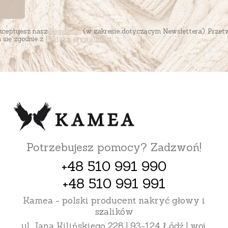
akceptujesz nasz
Regulamin
(w zakresie dotyczącym Newslettera). Przet
się zgodnie z
Polityką prywatności
.
Potrzebujesz pomocy? Zadzwoń!
+48 510 991 990
+48 510 991 991
Kamea - polski producent nakryć głowy i
szalików
ul. Jana Kilińskiego 228 | 93-124 Łódź | woj.