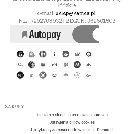
łódzkie
e-mail:
sklep@kamea.pl
NIP: 7292708932 | REGON: 362601503
Linki w stopce
ZAKUPY
Regulamin sklepu internetowego kamea.pl
Ustawienia plików cookies
Polityka prywatności i plików cookies Kamea.pl