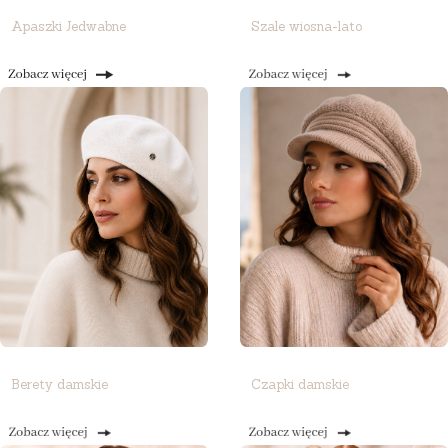
Apaszki Jedwabne
Szale wiosna-lato
Berety damskie
Czapki damskie